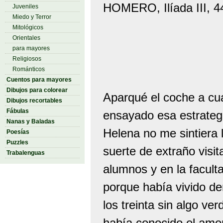
HOMERO, Ilíada III, 4
Juveniles
Miedo y Terror
Mitológicos
Orientales
para mayores
Religiosos
Románticos
Cuentos para mayores
Dibujos para colorear
Aparqué el coche a cu
Dibujos recortables
Fábulas
ensayado esa estrateg
Nanas y Baladas
Helena no me sintiera 
Poesías
Puzzles
suerte de extraño visi
Trabalenguas
alumnos y en la facult
porque había vivido d
los treinta sin algo v
había conocido el amo