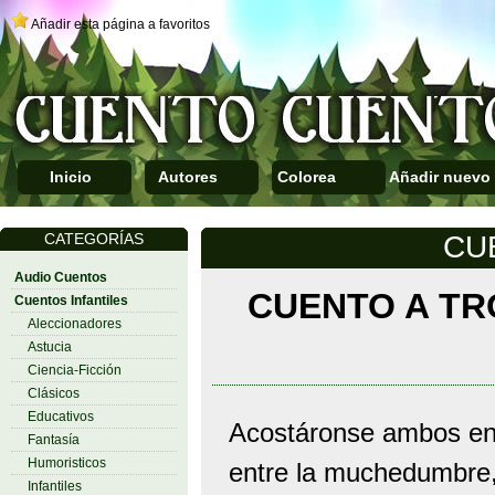
Añadir esta página a favoritos
Inicio
Autores
Colorea
Añadir nuevo
CATEGORÍAS
CU
Audio Cuentos
CUENTO A TR
Cuentos Infantiles
Aleccionadores
Astucia
Ciencia-Ficción
Clásicos
Educativos
Acostáronse ambos en e
Fantasía
Humoristicos
entre la muchedumbre,
Infantiles