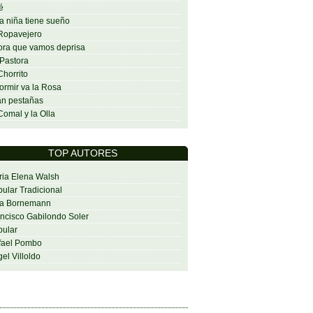
é
a niña tiene sueño
Ropavejero
ra que vamos deprisa
Pastora
Chorrito
ormir va la Rosa
n pestañas
Comal y la Olla
TOP AUTORES
ia Elena Walsh
ular Tradicional
sa Bornemann
ncisco Gabilondo Soler
ular
fael Pombo
el Villoldo