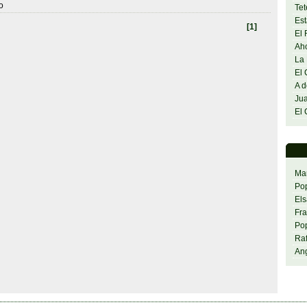
o
Tet
Est
[1]
El 
Aho
La 
El 
A d
Jua
El 
Mar
Pop
El
Fra
Pop
Ra
Ang