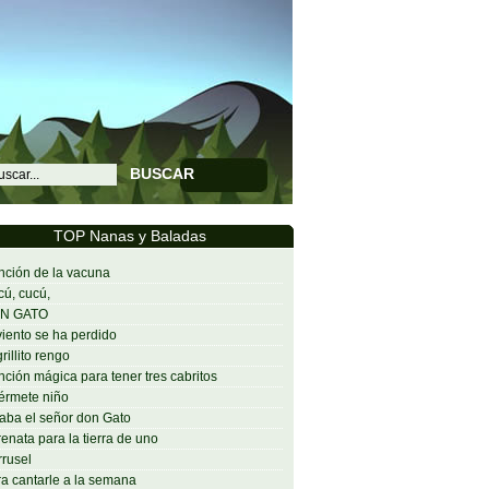
BUSCAR
TOP Nanas y Baladas
ción de la vacuna
ú, cucú,
N GATO
viento se ha perdido
grillito rengo
ción mágica para tener tres cabritos
érmete niño
aba el señor don Gato
enata para la tierra de uno
rusel
a cantarle a la semana