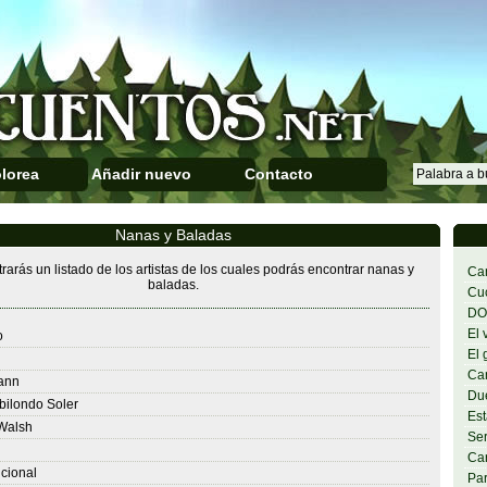
lorea
Añadir nuevo
Contacto
Nanas y Baladas
rarás un listado de los artistas de los cuales podrás encontrar nanas y
Can
baladas.
Cuc
DO
El 
o
El 
Can
ann
Du
bilondo Soler
Est
Walsh
Ser
Car
cional
Par