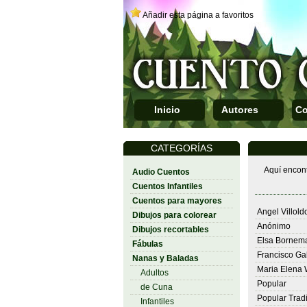
Añadir esta página a favoritos
Inicio
Autores
Co
CATEGORÍAS
Aquí encont
Audio Cuentos
Cuentos Infantiles
Cuentos para mayores
Angel Villold
Dibujos para colorear
Anónimo
Dibujos recortables
Elsa Bornem
Fábulas
Francisco Ga
Nanas y Baladas
Maria Elena 
Adultos
Popular
de Cuna
Popular Tradi
Infantiles