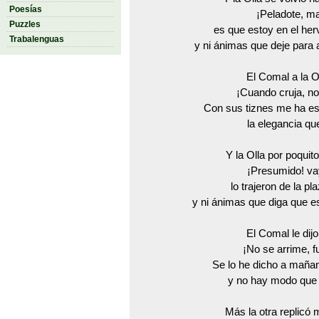
Poesías
¡Peladote, ma
Puzzles
es que estoy en el herv
Trabalenguas
y ni ánimas que deje para a
El Comal a la Ol
¡Cuando cruja, no
Con sus tiznes me ha est
la elegancia que
Y la Olla por poqui
¡Presumido! va
lo trajeron de la p
y ni ánimas que diga que es
El Comal le dijo
¡No se arrime, fu
Se lo he dicho a mañan
y no hay modo que
Más la otra replicó 