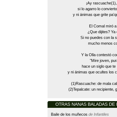
¡Ay rascuache(1), 
si lo agarro lo conviert
y ni ánimas que grite pa'q
El Comal miró a 
¿Que dijites? Ya 
Si no puedes con la s
mucho menos con
Y la Olla contestó c
"Mire joven, pu
hace un siglo que te 
y ni ánimas que ocultes los c
(1)Rascuache: de mala cali
(2)Tepalcate: un recipiente,
OTRAS NANAS BALADAS DE Fra
Baile de los muñecos
de Infantiles