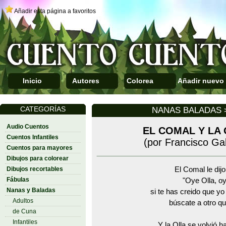
Añadir esta página a favoritos
Inicio
Autores
Colorea
Añadir nuevo
CATEGORÍAS
NANAS BALADAS >
Audio Cuentos
EL COMAL Y LA
Cuentos Infantiles
(por Francisco Ga
Cuentos para mayores
Dibujos para colorear
Dibujos recortables
El Comal le dijo
Fábulas
"Oye Olla, oy
Nanas y Baladas
si te has creido que y
Adultos
búscate a otro qu
de Cuna
Infantiles
Y la Olla se volvió h