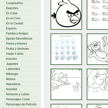
Cumpleaños
Deportes
En Casa
En el Circo
En la Ciudad
Espacio
Familia y Amigos
figuras Geométricas
Flores y Arboles
Frutas y Verduras
Hasta 3 años
Insectos
Juguetes
Laberintos
Mitologia
Música
Naturaleza
Navidad
Números y Letras
Personajes Comic
Personajes de Pelicula