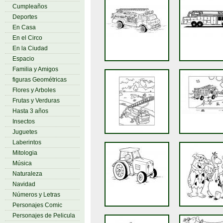
Cumpleaños
Deportes
En Casa
En el Circo
En la Ciudad
Espacio
Familia y Amigos
figuras Geométricas
Flores y Arboles
Frutas y Verduras
Hasta 3 años
Insectos
Juguetes
Laberintos
Mitologia
Música
Naturaleza
Navidad
Números y Letras
Personajes Comic
Personajes de Pelicula