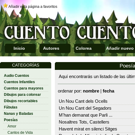
Añadir esta página a favoritos
Inicio
Autores
Colorea
Añadir nuevo
CATEGORÍAS
Poesí
Audio Cuentos
Aquí encontrarás un listado de las últ
Cuentos Infantiles
Cuentos para mayores
ordenar por:
nombre
|
fecha
Dibujos para colorear
Dibujos recortables
Un Nou Cant dels Ocells
Fábulas
Un Nou Cant del Segadors
Nanas y Baladas
M'han demanat que Parli ...
Poesías
Nosaltres Tots, Castellers
Amor
Havent mirat en silenci Sitges
Cantos de Vida