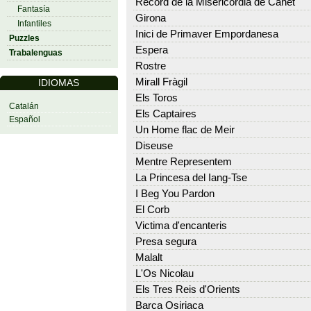
Record de la Misericòrdia de Canet
Fantasía
Girona
Infantiles
Inici de Primaver Empordanesa
Puzzles
Espera
Trabalenguas
Rostre
Mirall Fràgil
IDIOMAS
Els Toros
Catalán
Els Captaires
Español
Un Home flac de Meir
Diseuse
Mentre Representem
La Princesa del Iang-Tse
I Beg You Pardon
El Corb
Victima d'encanteris
Presa segura
Malalt
L'Os Nicolau
Els Tres Reis d'Orients
Barca Osiriaca