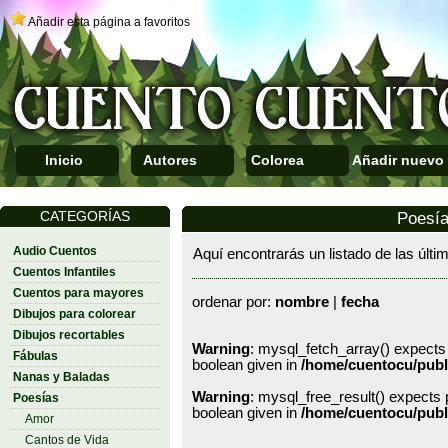
Añadir esta página a favoritos
Inicio
Autores
Colorea
Añadir nuevo
CATEGORÍAS
Poesí
Audio Cuentos
Aquí encontrarás un listado de las últ
Cuentos Infantiles
Cuentos para mayores
ordenar por:
nombre
|
fecha
Dibujos para colorear
Dibujos recortables
Warning
: mysql_fetch_array() expects
Fábulas
boolean given in
/home/cuentocu/publ
Nanas y Baladas
Warning
: mysql_free_result() expects 
Poesías
boolean given in
/home/cuentocu/publ
Amor
Cantos de Vida