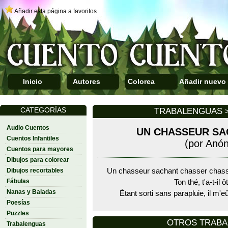
Añadir esta página a favoritos
Inicio
Autores
Colorea
Añadir nuevo
CATEGORÍAS
TRABALENGUAS >
Audio Cuentos
UN CHASSEUR S
Cuentos Infantiles
(por Anó
Cuentos para mayores
Dibujos para colorear
Dibujos recortables
Un chasseur sachant chasser chass
Fábulas
Ton thé, t'a-t-il 
Nanas y Baladas
Étant sorti sans parapluie, il m'eût
Poesías
Puzzles
OTROS TRAB
Trabalenguas