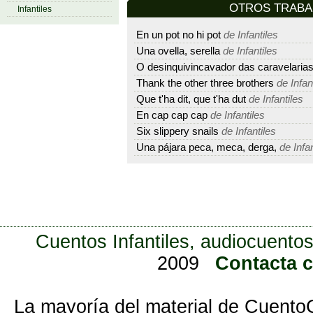
OTROS TRAB
Infantiles
En un pot no hi pot
de Infantiles
Una ovella, serella
de Infantiles
O desinquivincavador das caravelaria
Thank the other three brothers
de Infan
Que t'ha dit, que t'ha dut
de Infantiles
En cap cap cap
de Infantiles
Six slippery snails
de Infantiles
Una pájara peca, meca, derga,
de Infan
Cuentos Infantiles, audiocuentos
2009
Contacta 
La mayoría del material de Cuento