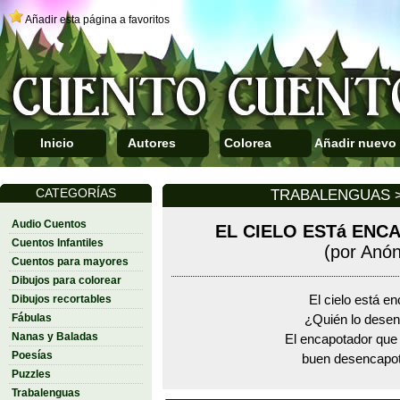
Añadir esta página a favoritos
Inicio
Autores
Colorea
Añadir nuevo
CATEGORÍAS
TRABALENGUAS >
Audio Cuentos
EL CIELO ESTá ENC
Cuentos Infantiles
(por Anó
Cuentos para mayores
Dibujos para colorear
Dibujos recortables
El cielo está e
Fábulas
¿Quién lo dese
Nanas y Baladas
El encapotador que
Poesías
buen desencapot
Puzzles
Trabalenguas