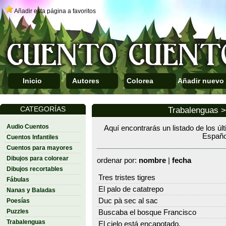
Añadir esta página a favoritos
Inicio
Autores
Colorea
Añadir nuevo
CATEGORÍAS
Trabalenguas > 
Audio Cuentos
Aquí encontrarás un listado de los ú
Españo
Cuentos Infantiles
Cuentos para mayores
Dibujos para colorear
ordenar por:
nombre
|
fecha
Dibujos recortables
Tres tristes tigres
Fábulas
El palo de catatrepo
Nanas y Baladas
Duc pà sec al sac
Poesías
Puzzles
Buscaba el bosque Francisco
Trabalenguas
El cielo está encapotado.