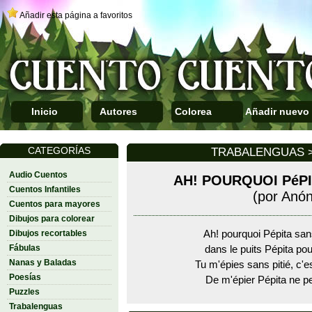
Añadir esta página a favoritos
Inicio
Autores
Colorea
Añadir nuevo
CATEGORÍAS
TRABALENGUAS >
Audio Cuentos
AH! POURQUOI PéP
Cuentos Infantiles
(por Anó
Cuentos para mayores
Dibujos para colorear
Dibujos recortables
Ah! pourquoi Pépita sans
Fábulas
dans le puits Pépita pou
Nanas y Baladas
Tu m'épies sans pitié, c'e
Poesías
De m'épier Pépita ne pe
Puzzles
Trabalenguas