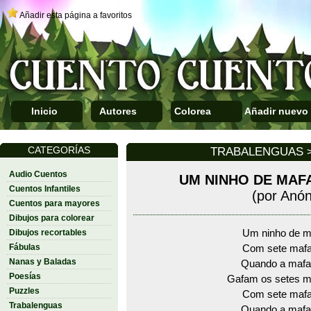
Añadir esta página a favoritos
Inicio
Autores
Colorea
Añadir nuevo
CATEGORÍAS
TRABALENGUAS >
Audio Cuentos
UM NINHO DE MAF
Cuentos Infantiles
(por Anó
Cuentos para mayores
Dibujos para colorear
Dibujos recortables
Um ninho de m
Fábulas
Com sete mafa
Nanas y Baladas
Quando a mafa
Poesías
Gafam os setes m
Puzzles
Com sete mafa
Trabalenguas
Quando a mafa