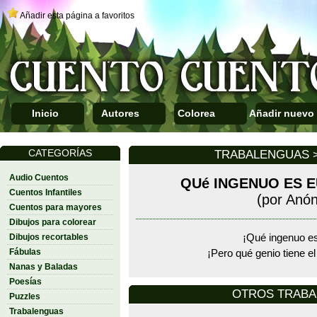
Añadir esta página a favoritos
Inicio
Autores
Colorea
Añadir nuevo
CATEGORÍAS
TRABALENGUAS >
Audio Cuentos
QUé INGENUO ES 
Cuentos Infantiles
(por Anó
Cuentos para mayores
Dibujos para colorear
Dibujos recortables
¡Qué ingenuo e
Fábulas
¡Pero qué genio tiene e
Nanas y Baladas
Poesías
OTROS TRAB
Puzzles
Trabalenguas