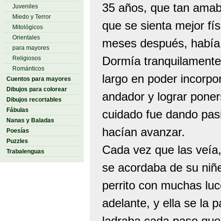
35 años, que tan amab
Juveniles
Miedo y Terror
que se sienta mejor fí
Mitológicos
Orientales
meses después, había 
para mayores
Dormía tranquilamente 
Religiosos
Románticos
largo en poder incorpo
Cuentos para mayores
Dibujos para colorear
andador y lograr poner
Dibujos recortables
Fábulas
cuidado fue dando pasi
Nanas y Baladas
hacían avanzar.
Poesías
Puzzles
Cada vez que las veía
Trabalenguas
se acordaba de su niñ
perrito con muchas luc
adelante, y ella se la
ladraba cada paso que 