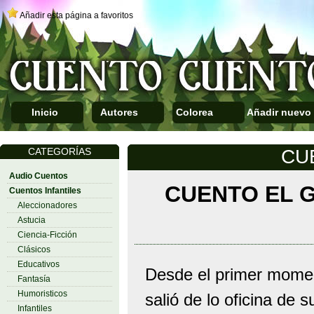
Añadir esta página a favoritos
Inicio
Autores
Colorea
Añadir nuevo
CATEGORÍAS
CU
Audio Cuentos
CUENTO EL 
Cuentos Infantiles
Aleccionadores
Astucia
Ciencia-Ficción
Clásicos
Educativos
Desde el primer momen
Fantasía
Humoristicos
salió de lo oficina de 
Infantiles