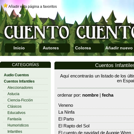
Añadir esta página a favoritos
Inicio
Autores
Colorea
Añadir nuevo
CATEGORÍAS
Cuentos Infantile
Audio Cuentos
Aquí encontrarás un listado de los últ
en Espa
Cuentos Infantiles
Aleccionadores
Astucia
ordenar por:
nombre
|
fecha
Ciencia-Ficción
Veneno
Clásicos
La Ninfa
Educativos
El Parto
Fantasía
Humoristicos
El Rapto del Sol
Infantiles
El cuento de navidad de Auggie Wren