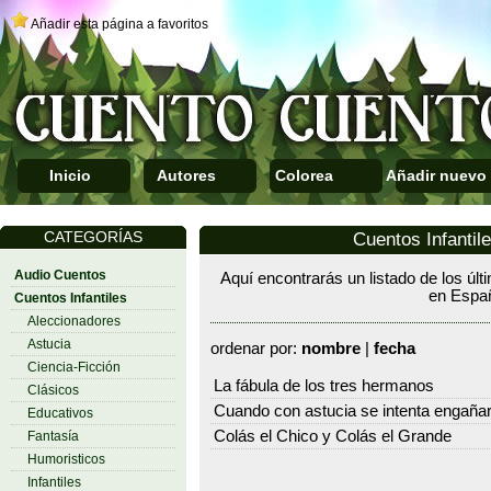
Añadir esta página a favoritos
Inicio
Autores
Colorea
Añadir nuevo
CATEGORÍAS
Cuentos Infantil
Audio Cuentos
Aquí encontrarás un listado de los últ
en Espa
Cuentos Infantiles
Aleccionadores
Astucia
ordenar por:
nombre
|
fecha
Ciencia-Ficción
La fábula de los tres hermanos
Clásicos
Cuando con astucia se intenta engañar
Educativos
Colás el Chico y Colás el Grande
Fantasía
Humoristicos
Infantiles