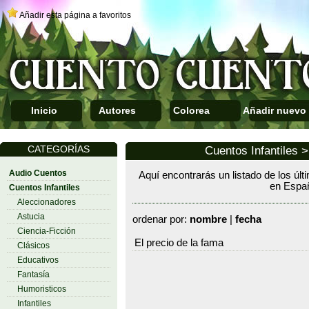
Añadir esta página a favoritos
Inicio
Autores
Colorea
Añadir nuevo
CATEGORÍAS
Cuentos Infantiles 
Audio Cuentos
Aquí encontrarás un listado de los últ
en Espa
Cuentos Infantiles
Aleccionadores
Astucia
ordenar por:
nombre
|
fecha
Ciencia-Ficción
El precio de la fama
Clásicos
Educativos
Fantasía
Humoristicos
Infantiles