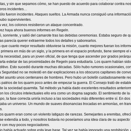
istas, y sin que sepamos cómo, se han puesto de acuerdo para colaborar contra no
eros incidentes…
lo fueron incidentes. Ataques sueltos. La Armada nunca consiguió una información
hubo supervivientes.
vez, los colonos resistieron un ataque concentrado.
 vez haya ahora buenos informes en Regeln.
ió, sonriente, y salió del camarote tras las debidas ceremonias. Estaba seguro de qu
s parecía querer extraerme todos los detalles y saborearlos.
s que cuanto mejor resultado obtuviese la misión, cuanto mejores fueran los informe
primera en más de un siglo, y la primera en el espacio profundo, tiene siempre el 
 la necesidad, para un joven oficial, de que tenga que ascender por grados jerárqu
arta estelar de las proximidades de Regeln para estudiarla. Los quarm habían si
ditivo. Esto sucedió durante muchas décadas. Sólo hubo rumores ocasionales, cont
Seguridad no se molestó en dar explicaciones a los obscuros capitanes de convo
del asunto unos centenares de hombres. Pero hubo un boletín cuidadosamente red
 patrios de los quarm poco antes de empezar la guerra. El Consejo trató de estab
e la sociedad quarmita. Tal método ya había dado excelentes resultados anteriorm
n los círculos intelectuales ello era como un dogma sagrado. El sentimiento de la 
po, la fase correcta uniría incluso a las sociedades más diferentes entre sí. En do
orjaba un universo. Un mundo de suaves disonancias trocadas en armonías, en tra
s.
los quarm eran como un violento latigazo de rarezas. Semejantes a eremitas, ofre
 se extendía a todo, y nosotros todavía no poseíamos una idea clara de su aspecto
ar con muy pocos negociadores.
o había actuado sobre esta leve base. Tal yez se había ignorado una prohibición,