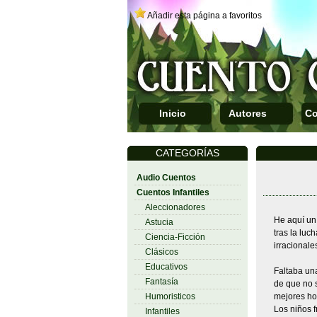
Añadir esta página a favoritos
Inicio
Autores
Co
CATEGORÍAS
Audio Cuentos
Cuentos Infantiles
Aleccionadores
He aquí un 
Astucia
tras la lu
Ciencia-Ficción
irracionales
Clásicos
Educativos
Faltaba una
Fantasía
de que no s
Humoristicos
mejores hor
Los niños 
Infantiles