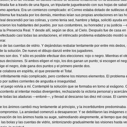
tirada fue a través de una figura, un tripulante jugueteando con sus hojas de sabal
mo apertura: Era un comienzo complicado: el Correo estaba dotado de sutilezas de 
blema fue trazada por los demás, mientras leían sus propias anotaciones en las hoj
eal descendió por las colinas, y como tenia sed, hambre y fatiga, solicitó ayuda en 
cieron los habitantes del pueblo, por sus costumbres, su honradez y su justicia 
a la Presencia Real. Y desde allí, según se dice, al Cielo. Después fue de casa e
 efectuado casi todas las anotaciones, el intrincado problema establecido mostró
rar.
ito de las cuentas de vidrio. Y dejándolas resbalar lentamente por entre mis dedos
e la solución. De nuevo el dibujo danzó entre los jugadores.
es son dos. Y sólo es posible efectuar dos elecciones: rojo o negro. Mientras el ot
sus decisiones. Si ambos eligen el rojo, los dos ganan un punto; si escogen el negr
lige el negro, éste gana dos puntos y el primero pierde dos.
 colabora en espíritu, el que presiente el Total.
s infinitamente más complicado, pero contiene los mismos elementos. El problema e
 por sutiles corrientes de angustia e inseguridad.
el juego volvía a mí. Contemplé la solución que se formaba en torno al exágono. G
scontento al intentar modas divergentes, rechazando la victoria personal y acerc
e todas las ataduras —entoné—, y llevad al descanso las diez mil cosas. El cami
de los ánimos cambió muy lentamente al principio, y la incertidumbre predominaba a
compromiso. La ansiedad comenzó a desaparecer. Y se debilitaron las imágenes con
levación de los ánimos hasta su auge, salmodiando alegremente, al tiempo que dej
las bolas y las cuentas de vidrio, sintonizando gradualmente las visiones hasta v