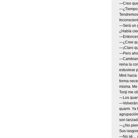
—Creo que 
—¿Tiempo? 
Tendremos 
Inconscien
—Será un g
¿Había cier
—Entonces, 
—¿Cree que
—¡Claro que
—Pero aho
—Cambiando
reina la co
estuviese 
Miré hacia 
forma nece
misma. Me c
Tonji me o
—Los quarm
—Volverán. 
quarm. Ya h
agrupación 
son lanzad
—¿No piens
Sus rasgos 
—No sé… ni 