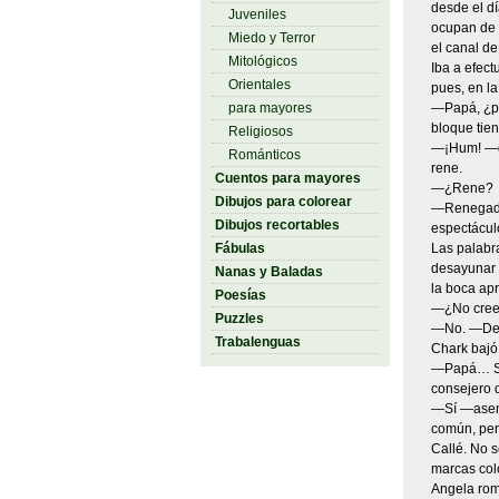
desde el d
Juveniles
ocupan de e
Miedo y Terror
el canal de
Mitológicos
Iba a efect
Orientales
pues, en la
para mayores
—Papá, ¿po
bloque tien
Religiosos
—¡Hum! —gr
Románticos
rene.
Cuentos para mayores
—¿Rene?
Dibujos para colorear
—Renegados
Dibujos recortables
espectácul
Fábulas
Las palabr
desayunar 
Nanas y Baladas
la boca apr
Poesías
—¿No crees
Puzzles
—No. —Desv
Trabalenguas
Chark bajó 
—Papá… Si 
consejero d
—Sí —asentí
común, per
Callé. No s
marcas colo
Angela romp