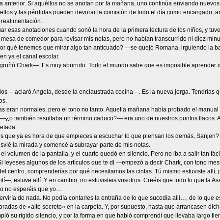
ía anterior. Si aquéllos no se anotan por la mañana, uno continúa enviando nuevo
llos y las pérdidas pueden devorar la comisión de todo el día como encargado, an
 realimentación.
uar esas anotaciones cuando sonó la hora de la primera lectura de los niños, y tuv
 mesa de comedor para revisar mis notas, pero no habían transcurrido ni diez min
r qué tenemos que mirar algo tan anticuado? —se quejó Romana, irguiendo la bar
en ya el canal escolar.
uñó Chark—. Es muy aburrido. Todo el mundo sabe que es imposible aprender de 
 —aclaró Angela, desde la enclaustrada cocina—. Es la nueva jerga. Tendrías 
os.
as eran normales, pero el tono no tanto. Aquella mañana había probado el manual d
—¿o también resultaba un término caduco?— era uno de nuestros puntos flacos. A
etada.
 que ya es hora de que empieces a escuchar lo que piensan los demás, Sanjen?
ié la mirada y comencé a subrayar parte de mis notas.
el volumen de la pantalla, y el cuarto quedó en silencio. Pero no iba a salir tan fác
leyeses algunos de los artículos que te di —empezó a decir Chark, con tono me
el centro, comprenderías por qué necesitamos las cintas. Tú mismo estuviste allí,
—, estuve allí. Y en cambio, no estuvisteis vosotros. Creéis que todo lo que la 
o no esperéis que yo…
erviría de nada. No podía contarles la entraña de lo que sucedía allí…, de lo que 
radas de «alto secreto» en la carpeta. Y, por supuesto, hasta que arrancasen dich
ió su rígido silencio, y por la forma en que habló comprendí que llevaba largo ti