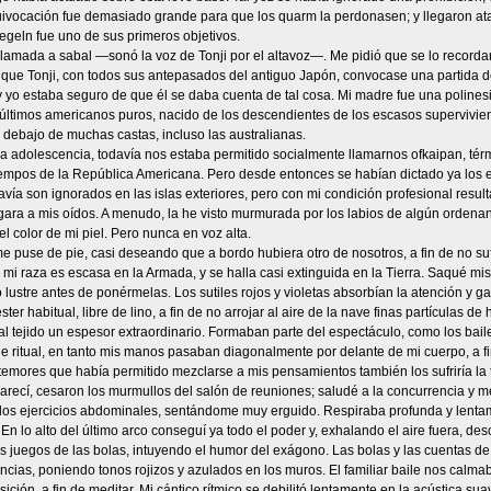
uivocación fue demasiado grande para que los quarm la perdonasen; y llegaron at
geln fue uno de sus primeros objetivos.
amada a sabal —sonó la voz de Tonji por el altavoz—. Me pidió que se lo recordar
 que Tonji, con todos sus antepasados del antiguo Japón, convocase una partida de
 yo estaba seguro de que él se daba cuenta de tal cosa. Mi madre fue una polines
últimos americanos puros, nacido de los descendientes de los escasos supervivien
 debajo de muchas castas, incluso las australianas.
 la adolescencia, todavía nos estaba permitido socialmente llamarnos ofkaipan, tér
iempos de la República Americana. Pero desde entonces se habían dictado ya los 
avía son ignorados en las islas exteriores, pero con mi condición profesional resul
gara a mis oídos. A menudo, la he visto murmurada por los labios de algún ordenan
el color de mi piel. Pero nunca en voz alta.
me puse de pie, casi deseando que a bordo hubiera otro de nosotros, a fin de no 
 mi raza es escasa en la Armada, y se halla casi extinguida en la Tierra. Saqué mis
 lustre antes de ponérmelas. Los sutiles rojos y violetas absorbían la atención y g
éster habitual, libre de lino, a fin de no arrojar al aire de la nave finas partículas d
al tejido un espesor extraordinario. Formaban parte del espectáculo, como los baile
e ritual, en tanto mis manos pasaban diagonalmente por delante de mi cuerpo, a fi
emores que había permitido mezclarse a mis pensamientos también los sufriría la t
recí, cesaron los murmullos del salón de reuniones; saludé a la concurrencia y
a los ejercicios abdominales, sentándome muy erguido. Respiraba profunda y lenta
En lo alto del último arco conseguí ya todo el poder y, exhalando el aire fuera, de
s juegos de las bolas, intuyendo el humor del exágono. Las bolas y las cuentas de v
cias, poniendo tonos rojizos y azulados en los muros. El familiar baile nos calma
sición, a fin de meditar. Mi cántico rítmico se debilitó lentamente en la acústica su