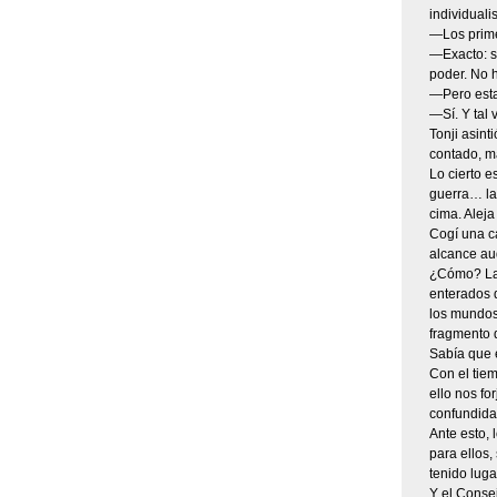
individual
—Los prim
—Exacto: só
poder. No 
—Pero esta 
—Sí. Y tal
Tonji asint
contado, ma
Lo cierto e
guerra… la 
cima. Aleja
Cogí una c
alcance au
¿Cómo? La 
enterados 
los mundos
fragmento d
Sabía que e
Con el tiem
ello nos f
confundida
Ante esto, 
para ellos,
tenido lug
Y el Consej