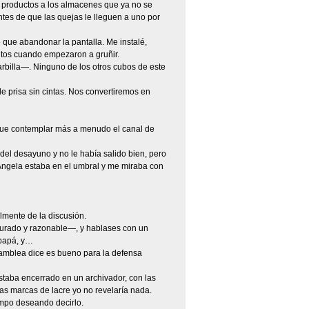
s productos a los almacenes que ya no se
tes de que las quejas le lleguen a uno por
e que abandonar la pantalla. Me instalé,
utos cuando empezaron a gruñir.
billa—. Ninguno de los otros cubos de este
prisa sin cintas. Nos convertiremos en
que contemplar más a menudo el canal de
el desayuno y no le había salido bien, pero
ngela estaba en el umbral y me miraba con
ilmente de la discusión.
surado y razonable—, y hablases con un
 papá, y…
Asamblea dice es bueno para la defensa
estaba encerrado en un archivador, con las
as marcas de lacre yo no revelaría nada.
empo deseando decirlo.