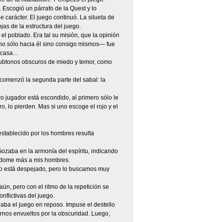
. Escogió un párrafo de la Quest y lo
carácter. El juego continuó. La silueta de
as de la estructura del juego.
el poblado. Era tal su misión, que la opinión
―no sólo hacia él sino consigo mismos― fue
n casa…
 subtonos obscuros de miedo y temor, como
, comenzó la segunda parte del sabal: la
ro jugador está escondido, al primero sólo le
o, lo pierden. Mas si uno escoge el rojo y el
stablecido por los hombres resulta
ozaba en la armonía del espíritu, indicando
ándome más a mis hombres.
no está despejado, pero lo buscamos muy
ún, pero con el ritmo de la repetición se
flictivas del juego.
aba el juego en reposo. Impuse el destello
ernos envueltos por la obscuridad. Luego,