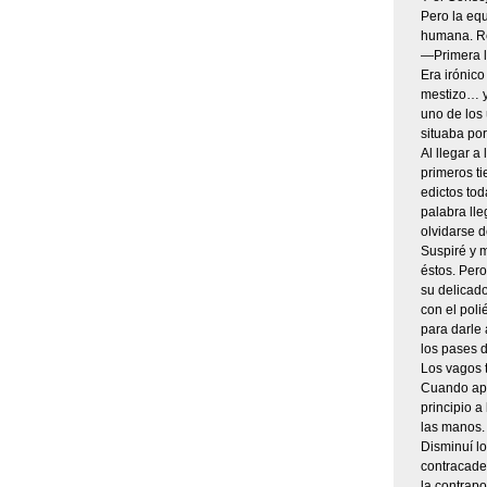
Pero la eq
humana. Re
—Primera ll
Era irónico
mestizo… y
uno de los 
situaba por
Al llegar a
primeros t
edictos tod
palabra lle
olvidarse d
Suspiré y 
éstos. Pero
su delicado
con el poli
para darle 
los pases d
Los vagos t
Cuando apa
principio 
las manos. 
Disminuí lo
contracaden
la contrapo