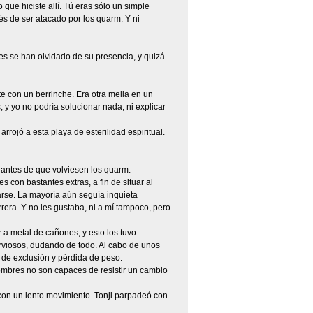
que hiciste allí. Tú eras sólo un simple
s de ser atacado por los quarm. Y ni
s se han olvidado de su presencia, y quizá
te con un berrinche. Era otra mella en un
 yo no podría solucionar nada, ni explicar
rrojó a esta playa de esterilidad espiritual.
 antes de que volviesen los quarm.
 con bastantes extras, a fin de situar al
tarse. La mayoría aún seguía inquieta
rera. Y no les gustaba, ni a mí tampoco, pero
a metal de cañones, y esto los tuvo
erviosos, dudando de todo. Al cabo de unos
de exclusión y pérdida de peso.
hombres no son capaces de resistir un cambio
a con un lento movimiento. Tonji parpadeó con