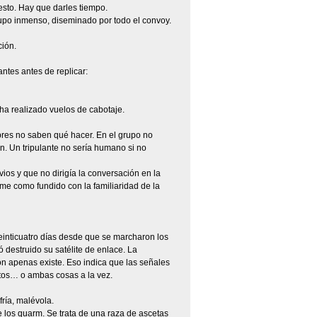
sto. Hay que darles tiempo.
po inmenso, diseminado por todo el convoy.
ción.
ntes antes de replicar:
 ha realizado vuelos de cabotaje.
res no saben qué hacer. En el grupo no
n. Un tripulante no sería humano si no
ios y que no dirigía la conversación en la
me como fundido con la familiaridad de la
einticuatro días desde que se marcharon los
destruido su satélite de enlace. La
ión apenas existe. Eso indica que las señales
tos… o ambas cosas a la vez.
ría, malévola.
 los quarm. Se trata de una raza de ascetas