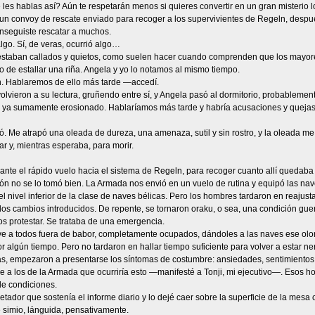
es hablas así? Aún te respetarán menos si quieres convertir en un gran misterio lo 
un convoy de rescate enviado para recoger a los supervivientes de Regeln, despué
onseguiste rescatar a muchos.
go. Sí, de veras, ocurrió algo…
estaban callados y quietos, como suelen hacer cuando comprenden que los mayore
o de estallar una riña. Angela y yo lo notamos al mismo tiempo.
. Hablaremos de ello más tarde —accedí.
olvieron a su lectura, gruñendo entre sí, y Angela pasó al dormitorio, probablemen
 ya sumamente erosionado. Hablaríamos más tarde y habría acusaciones y quejas, y
ó. Me atrapó una oleada de dureza, una amenaza, sutil y sin rostro, y la oleada me a
r y, mientras esperaba, para morir.
ante el rápido vuelo hacia el sistema de Regeln, para recoger cuanto allí quedaba
ión no se lo tomó bien. La Armada nos envió en un vuelo de rutina y equipó las naves
l nivel inferior de la clase de naves bélicas. Pero los hombres tardaron en reajus
los cambios introducidos. De repente, se tornaron oraku, o sea, una condición guer
s protestar. Se trataba de una emergencia.
e a todos fuera de babor, completamente ocupados, dándoles a las naves ese olor 
r algún tiempo. Pero no tardaron en hallar tiempo suficiente para volver a estar n
as, empezaron a presentarse los síntomas de costumbre: ansiedades, sentimientos 
e a los de la Armada que ocurriría esto —manifesté a Tonji, mi ejecutivo—. Esos 
de condiciones.
jetador que sostenía el informe diario y lo dejé caer sobre la superficie de la mes
 simio, lánguida, pensativamente.