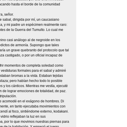
acando hasta el borde de la comunidad
a, señor.
 sabal, dirigida por mí, un caucasiano
ia, y mi padre un espécimen realmente raro:
tes de la Guerra del Tumulto. Lo cual me
mino casi análogo al de negroide en los
edictos de armonía. Supongo que tales
taría un grave quebranto del protocolo que tal
za castigado, o por un oficial incapaz de
sufrir momentos de completa soledad como
 vestiduras formales para el sabal y admiré
astaban bromas a la vista. Estaban tejidas
e hilaza; pero habían hecho todo lo posible
s y los cánticos. Mientras me vestía, ejecuté
n de lograr emociones de totalidad, de paz.
ripulación.
 me acomodé en el exágono de hombres. Di
mente, en tanto ejecutaba movimientos con
scendí al foco, sintiéndome externo, kodakani.
idrio reflejaban la luz en sus
ba, por lo que movimos nuestras piernas para
ave de la habitación. Y empezó el juego.