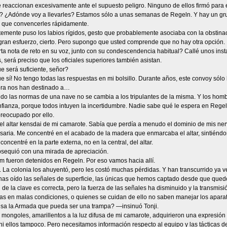
reaccionan excesivamente ante el supuesto peligro. Ninguno de ellos firmó para e
¿Adónde voy a llevarles? Estamos sólo a unas semanas de Regeln. Y hay un gru
que convencerles rápidamente.
temente puso los labios rígidos, gesto que probablemente asociaba con la obstina
ran esfuerzo, cierto. Pero supongo que usted comprende que no hay otra opción.
ta nota de reto en su voz, junto con su condescendencia habitual? Callé unos insta
será preciso que los oficiales superiores también asistan.
 será suficiente, señor?
 sí! No tengo todas las respuestas en mi bolsillo. Durante años, este convoy sólo
ra nos han destinado a…
 las normas de una nave no se cambia a los tripulantes de la misma. Y los homb
nfianza, porque todos intuyen la incertidumbre. Nadie sabe qué le espera en Regel
preocupado por ello.
el altar kensdai de mi camarote. Sabía que perdía a menudo el dominio de mis nerv
saria. Me concentré en el acabado de la madera que enmarcaba el altar, sintiéndo
oncentré en la parte externa, no en la central, del altar.
bsequió con una mirada de apreciación.
 fueron detenidos en Regeln. Por eso vamos hacia allí.
La colonia los ahuyentó, pero les costó muchas pérdidas. Y han transcurrido ya v
as oído las señales de superficie, las únicas que hemos captado desde que quedó 
de la clave es correcta, pero la fuerza de las señales ha disminuido y la transmis
as en malas condiciones, o quienes se cuidan de ello no saben manejar los apara
a la Armada que pueda ser una trampa? —insinuó Tonji.
mongoles, amarillentos a la luz difusa de mi camarote, adquirieron una expresión f
ellos tampoco. Pero necesitamos información respecto al equipo y las tácticas de