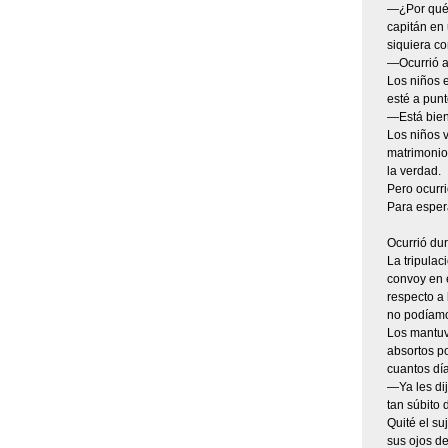
—¿Por qué l
capitán en 
siquiera c
—Ocurrió al
Los niños 
esté a punt
—Está bien
Los niños v
matrimonio
la verdad.
Pero ocurri
Para espera
Ocurrió dur
La tripulac
convoy en e
respecto a 
no podíamo
Los mantuv
absortos po
cuantos dí
—Ya les dij
tan súbito 
Quité el su
sus ojos de