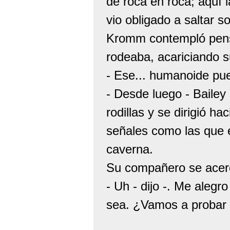
de roca en roca; aquí
vio obligado a saltar s
Kromm contempló pens
rodeaba, acariciando su
- Ese... humanoide pu
- Desde luego - Bailey
rodillas y se dirigió h
señales como las que 
caverna.
Su compañero se acerc
- Uh - dijo -. Me alegr
sea. ¿Vamos a probar 