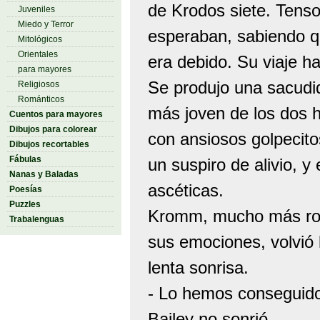
de Krodos siete. Tenso
Juveniles
Miedo y Terror
esperaban, sabiendo qu
Mitológicos
Orientales
era debido. Su viaje h
para mayores
Se produjo una sacudid
Religiosos
Románticos
más joven de los dos h
Cuentos para mayores
Dibujos para colorear
con ansiosos golpecito
Dibujos recortables
Fábulas
un suspiro de alivio, y 
Nanas y Baladas
ascéticas.
Poesías
Puzzles
Kromm, mucho más rob
Trabalenguas
sus emociones, volvió
lenta sonrisa.
- Lo hemos conseguid
Bailey no sonrió.