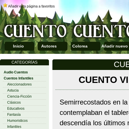
Añadir esta página a favoritos
Inicio
Autores
Colorea
Añadir nuevo
CATEGORÍAS
CUE
Audio Cuentos
CUENTO V
Cuentos Infantiles
Aleccionadores
Astucia
Ciencia-Ficción
Semirrecostados en la
Clásicos
Educativos
contemplaban el table
Fantasía
Humoristicos
descendía los últimos 
Infantiles