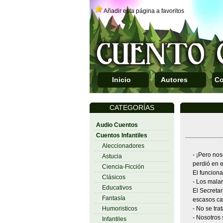
Añadir esta página a favoritos
Inicio
Autores
Co
CATEGORÍAS
Audio Cuentos
Cuentos Infantiles
Aleccionadores
- ¡Pero no
Astucia
perdió en 
Ciencia-Ficción
El funciona
Clásicos
- Los malar
Educativos
El Secreta
Fantasía
escasos cab
Humoristicos
- No se tra
- Nosotros 
Infantiles