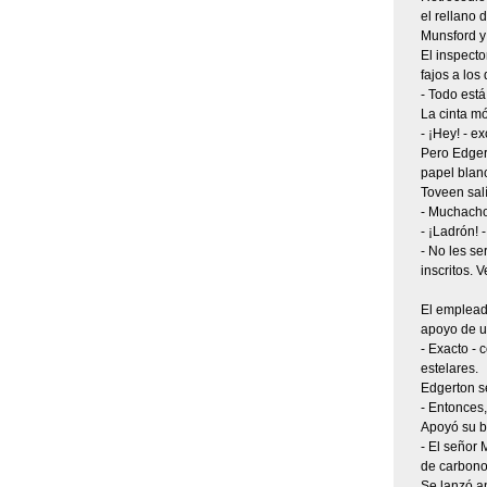
el rellano
Munsford y 
El inspecto
fajos a lo
- Todo está
La cinta mó
- ¡Hey! - e
Pero Edger
papel blanc
Toveen salí
- Muchacho
- ¡Ladrón! -
- No les se
inscritos.
El emplead
apoyo de u
- Exacto - 
estelares.
Edgerton se
- Entonces,
Apoyó su b
- El señor 
de carbono 
Se lanzó a