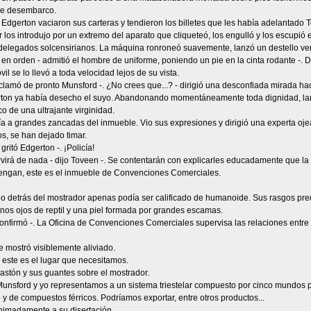
 de desembarco.
Edgerton vaciaron sus carteras y tendieron los billetes que les había adelantado 
r los introdujo por un extremo del aparato que cliqueteó, los engulló y los escupió e
s delegados solcensirianos. La máquina ronroneó suavemente, lanzó un destello ve
 en orden - admitió el hombre de uniforme, poniendo un pie en la cinta rodante -. D
vil se lo llevó a toda velocidad lejos de su vista.
xclamó de pronto Munsford -. ¿No crees que...? - dirigió una desconfiada mirada haci
ton ya había desecho el suyo. Abandonando momentáneamente toda dignidad, lan
o de una ultrajante virginidad.
a a grandes zancadas del inmueble. Vio sus expresiones y dirigió una experta oje
s, se han dejado timar.
 gritó Edgerton -. ¡Policía!
rvirá de nada - dijo Toveen -. Se contentarán con explicarles educadamente que la p
 Vengan, este es el inmueble de Convenciones Comerciales.
o detrás del mostrador apenas podía ser calificado de humanoide. Sus rasgos pre
nos ojos de reptil y una piel formada por grandes escamas.
confirmó -. La Oficina de Convenciones Comerciales supervisa las relaciones entre
 mostró visiblemente aliviado.
 este es el lugar que necesitamos.
astón y sus guantes sobre el mostrador.
Munsford y yo representamos a un sistema triestelar compuesto por cinco mundos p
y de compuestos férricos. Podríamos exportar, entre otros productos...
nimadamente a su disertación.