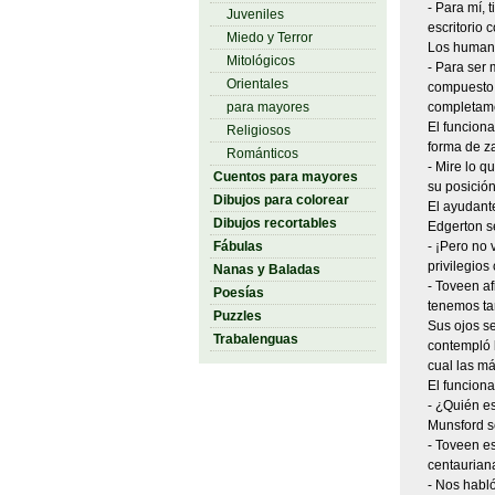
- Para mí, 
Juveniles
escritorio
Miedo y Terror
Los humano
Mitológicos
- Para ser 
Orientales
compuesto p
para mayores
completame
El funciona
Religiosos
forma de za
Románticos
- Mire lo q
Cuentos para mayores
su posición
Dibujos para colorear
El ayudante
Dibujos recortables
Edgerton se
Fábulas
- ¡Pero no 
privilegios
Nanas y Baladas
- Toveen a
Poesías
tenemos ta
Puzzles
Sus ojos se
Trabalenguas
contempló l
cual las m
El funciona
- ¿Quién e
Munsford se
- Toveen e
centaurian
- Nos habló