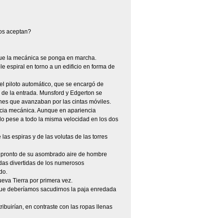
nos aceptan?
a que la mecánica se ponga en marcha.
 espiral en torno a un edificio en forma de
el piloto automático, que se encargó de
 de la entrada. Munsford y Edgerton se
ones que avanzaban por las cintas móviles.
encia mecánica. Aunque en apariencia
ndo pese a todo la misma velocidad en los dos
las espiras y de las volutas de las torres
de pronto de su asombrado aire de hombre
das divertidas de los numerosos
do.
eva Tierra por primera vez.
que deberíamos sacudirnos la paja enredada
ibuirían, en contraste con las ropas llenas