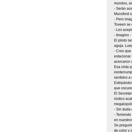
mundos, se
- Serán ace
Munsford se
- Pero ima
Toveen se e
- Les acep
- Imagino -
El piloto l
aguja. Lueg
- Creo que 
estacionar 
acercaron a
Esa cinta q
ininterrump
sentidos a 
Extirpándos
que oscurec
El Secretar
rústico ac
megalopolit
- Sin duda
- Teniendo
en nuestros
Se pregunta
de color y 