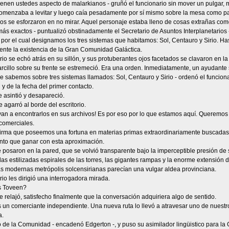
tienen ustedes aspecto de malarkianos - gruñó el funcionario sin mover un pulgar
 comenzaba a levitar y luego caía pesadamente por sí mismo sobre la mesa como pa
s se esforzaron en no mirar. Aquel personaje estaba lleno de cosas extrañas com
más exactos - puntualizó obstinadamente el Secretario de Asuntos Interplanetarios
or el cual designamos los tres sistemas que habitamos: Sol, Centauro y Sirio. Ha
nte la existencia de la Gran Comunidad Galáctica.
rio se echó atrás en su sillón, y sus protuberantes ojos facetados se clavaron en 
rcillo sobre su frente se estremeció. Era una orden. Inmediatamente, un ayudante se
ue sabemos sobre tres sistemas llamados: Sol, Centauro y Sirio - ordenó el funcion
 y de la fecha del primer contacto.
 asintió y desapareció.
 agarró al borde del escritorio.
van a encontrarlos en sus archivos! Es por eso por lo que estamos aquí. Queremos 
 comerciales.
firma que poseemos una fortuna en materias primas extraordinariamente buscadas -
nto que ganar con esta aproximación.
 posaron en la pared, que se volvió transparente bajo la imperceptible presión de 
as estilizadas espirales de las torres, las gigantes rampas y la enorme extensión d
ás modernas metrópolis solcensirianas parecían una vulgar aldea provinciana.
rio les dirigió una interrogadora mirada.
s Toveen?
 relajó, satisfecho finalmente que la conversación adquiriera algo de sentido.
s un comerciante independiente. Una nueva ruta lo llevó a atravesar uno de nuest
a.
 de la Comunidad - encadenó Edgerton -, y puso su asimilador lingüistico para la 