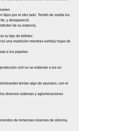
Toveen.
n fajos por el otro lado. Tendió de vuelta los
rde, y desapareció.
isfruten de su estancia.
a su fajo de billetes.
zó una maldición mientras exhibía hojas de
ada a los papeles.
rotección civil no se extiende a los no
dominantes tenían algo de sauriano, con el
 los diversos sistemas y aglomeraciones
rovistos de inmensas reservas de silicona,