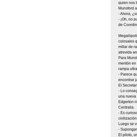
quien nos t
Munsford a
- Ahora, ¿v
- ¡Oh, no p
de Coordin
Megalópoli
colosales q
millar de r
atrevida ar
Para Munsfo
mentón en l
rampa ultra
- Parece qu
encontrar j
El Secreta
- Lo conseg
una nueva y
Edgerton ri
Centralia.
- Es curios
civilizació
Luego se vo
- Supongam
El piloto, 