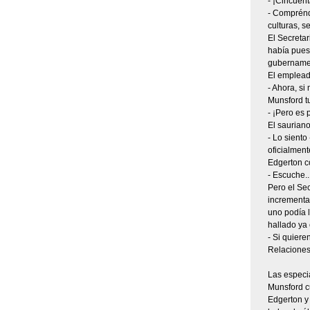
- ¡Cincuent
- Comprénda
culturas, s
El Secretar
había puest
gubernament
El empleado
- Ahora, si
Munsford t
- ¡Pero es 
El sauriano
- Lo siento
oficialmente
Edgerton c
- Escuche...
Pero el Sec
incrementar
uno podía 
hallado ya 
- Si quier
Relaciones,
Las especi
Munsford cu
Edgerton y