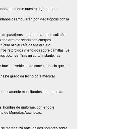
er honorablemente nuestra dignidad en
nsirianos deambularán por Megalópolis con la
s de pasajeros habían entrado en colisión
a chatarra mezclada con cuerpos
ículo oficial caía desde el cielo
ros retorcidos y tendidos sobre camillas. Se
os botones. Tras un corto instante, las
te hacia el vehículo de convalecencia que les
ar este grado de tecnología médica!
os curiosamente mal situados que parecían
có el hombre de uniforme, poniéndole
nto de Monedas Auténticas.
 se materializó ante los dos hombres sobre