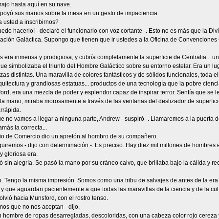
rajo hasta aquí en su nave.
poyó sus manos sobre la mesa en un gesto de impaciencia.
a usted a inscribirnos?
uedo hacerlo! - declaró el funcionario con voz cortante -. Esto no es más que la 
ación Galáctica. Supongo que tienen que ir ustedes a la Oficina de Convenciones
s era inmensa y prodigiosa, y cubría completamente la superficie de Centralia... 
ue simbolizaba el triunfo del Hombre Galáctico sobre su entorno estelar. Era un l
azas distintas. Una maravilla de colores fantásticos y de sólidos funcionales, toda el
quitectura y grandiosas estatuas... productos de una tecnología que la pobre cienci
rd, era una mezcla de poder y esplendor capaz de inspirar terror. Sentía que se le
a mano, miraba morosamente a través de las ventanas del deslizador de superficie
rrápida.
e no vamos a llegar a ninguna parte, Andrew - suspiró -. Llamaremos a la puerta de
amás la correcta...
rio de Comercio dio un apretón al hombro de su compañero.
uiremos - dijo con determinación -. Es preciso. Hay diez mil millones de hombres 
 gloriosa era.
ó sin alegría. Se pasó la mano por su cráneo calvo, que brillaba bajo la cálida y rec
o. Tengo la misma impresión. Somos como una tribu de salvajes de antes de la era
n y que aguardan pacientemente a que todas las maravillas de la ciencia y de la cu
lvió hacia Munsford, con el rostro tenso.
os que no nos aceptan - dijo.
un hombre de ropas desarregladas, descoloridas, con una cabeza color rojo cereza