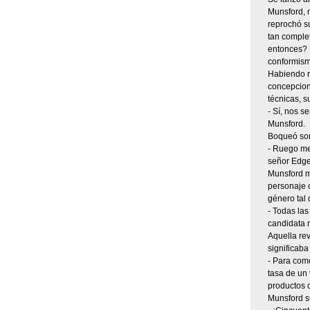
Munsford, m
reprochó s
tan complet
entonces? D
conformismo
Habiendo ra
concepcione
técnicas, s
- Sí, nos s
Munsford.
Boqueó sor
- Ruego me 
señor Edge
Munsford m
personaje c
género tal
- Todas las
candidata 
Aquella rev
significaba
- Para com
tasa de un 
productos 
Munsford su