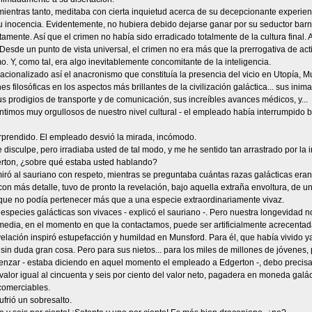
ientras tanto, meditaba con cierta inquietud acerca de su decepcionante experien
u inocencia. Evidentemente, no hubiera debido dejarse ganar por su seductor bar
amente. Así que el crimen no había sido erradicado totalmente de la cultura final. 
esde un punto de vista universal, el crimen no era más que la prerrogativa de acti
. Y, como tal, era algo inevitablemente concomitante de la inteligencia.
cionalizado así el anacronismo que constituía la presencia del vicio en Utopía, Mu
s filosóficas en los aspectos más brillantes de la civilización galáctica... sus inima
us prodigios de transporte y de comunicación, sus increíbles avances médicos, y...
entimos muy orgullosos de nuestro nivel cultural - el empleado había interrumpido
prendido. El empleado desvió la mirada, incómodo.
disculpe, pero irradiaba usted de tal modo, y me he sentido tan arrastrado por la 
rton, ¿sobre qué estaba usted hablando?
iró al sauriano con respeto, mientras se preguntaba cuántas razas galácticas eran
on más detalle, tuvo de pronto la revelación, bajo aquella extraña envoltura, de un
 que no podía pertenecer más que a una especie extraordinariamente vivaz.
 especies galácticas son vivaces - explicó el sauriano -. Pero nuestra longevidad no
media, en el momento en que la contactamos, puede ser artificialmente acrecentad
elación inspiró estupefacción y humildad en Munsford. Para él, que había vivido ya
 sin duda gran cosa. Pero para sus nietos... para los miles de millones de jóvenes, 
enzar - estaba diciendo en aquel momento el empleado a Edgerton -, debo precisa
valor igual al cincuenta y seis por ciento del valor neto, pagadera en moneda galáct
comerciables.
frió un sobresalto.