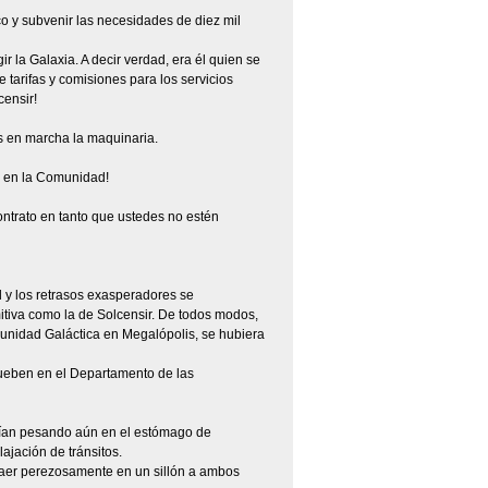
o y subvenir las necesidades de diez mil
r la Galaxia. A decir verdad, era él quien se
e tarifas y comisiones para los servicios
censir!
os en marcha la maquinaria.
s en la Comunidad!
ntrato en tanto que ustedes no estén
al y los retrasos exasperadores se
itiva como la de Solcensir. De todos modos,
unidad Galáctica en Megalópolis, se hubiera
rueben en el Departamento de las
uían pesando aún en el estómago de
ajación de tránsitos.
 caer perezosamente en un sillón a ambos