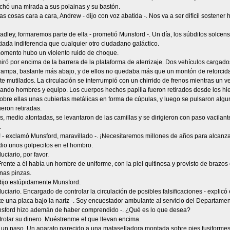
chó una mirada a sus polainas y su bastón.
as cosas cara a cara, Andrew - dijo con voz abatida -. Nos va a ser difícil sosten
radley, formaremos parte de ella - prometió Munsford -. Un día, los súbditos solce
ada indiferencia que cualquier otro ciudadano galáctico.
omento hubo un violento ruido de choque.
ró por encima de la barrera de la plataforma de aterrizaje. Dos vehículos cargado
rampa, bastante más abajo, y de ellos no quedaba más que un montón de retorcid
e mutilados. La circulación se interrumpió con un chirrido de frenos mientras un veh
ndo hombres y equipo. Los cuerpos hechos papilla fueron retirados desde los hier
obre ellas unas cubiertas metálicas en forma de cúpulas, y luego se pulsaron algun
ueron retiradas.
s, medio atontadas, se levantaron de las camillas y se dirigieron con paso vacilan
.
! - exclamó Munsford, maravillado -. ¡Necesitaremos millones de años para alcanz
dio unos golpecitos en el hombro.
duciario, por favor.
Frente a él había un hombre de uniforme, con la piel quitinosa y provisto de braz
nas pinzas.
dijo estúpidamente Munsford.
iduciario. Encargado de controlar la circulación de posibles falsificaciones - expli
e una placa bajo la nariz -. Soy encuestador ambulante al servicio del Departame
unsford hizo ademán de haber comprendido -. ¿Qué es lo que desea?
rolar su dinero. Muéstrenme el que llevan encima.
 un paso. Un aparato parecido a una mataselladora montada sobre pies fusiformes