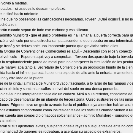
 volvió a medias.
ptados... si ustedes lo desean - profetizó.
 inclinó hacia adelante.
gine que no poseemos las calificaciones necesarias, Toveen. ¿Qué ocurrirá si no 
chó a reír.
tarán cuando sepan de todo ese carbono y esa silicona.
 admitió Munsford - que el único problema es ir a llamar a la puerta correcta par
anzó al vehículo por una estrecha rampa ascendente que trepaba en una interminable
o frenó y se detuvo ante una imponente puerta que gravitaba sobre ellos.
la Oficina de Convenciones Comerciales es aquí. - Descendió con ellos y conectó 
el vehículo -. Esperen aquí, voy a comprobar. - Toveen desapareció bajo la bóveda
 la resplandeciente pared de metal para no entorpecer la circulación de los peat
ue maravillaba tanto al Secretario de Comercio era un prodigioso triunfo de la ci
ida hasta el infinito, parecía hacer una especie de alto ante la entrada, mantenie
uno y otro lado de la puerta.
e de la cinta, la mirada de Munsford vagó, fascinada, a lo largo de las rampas y de 
ían el cielo y sumían las calles al nivel del suelo en una densa penumbra.
io de Asuntos Interplanetarios le dio un codazo. Miró a su alrededor, consciente 
abado de desembarcar de un planeta de tercera zona. Quiso sustraerse de las mira
anos. Edgerton tuvo un gesto azorado hacia el público cuya atención habían atraí
 nos estamos comportando como los residentes de los satélites cuando vienen a Nu
 en cuenta que somos diplomáticos solcensirianos - admitió Munsford -, supongo 
 cabellos.
ron si sus ajustadas levitas, sus pantalones a rayas y sus guantes de ante no contr
originalidad de quienes les rodeaban, a acentuar su aspecto de extranjeros.