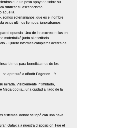
, mientras que un peso apoyado sobre su
ra rubricar su escepticismo.
o aquella.
 -, somos solensirianos, que es el nombre
sta estos últimos tiempos, ignorábamos
la pared opuesta. Una de las excrecencias en
 materializó junto al escritorio.
ario -. Quiero informes completos acerca de
inscribirnos para beneficiarnos de los
 se apresuró a añadir Edgerton -. Y
su mirada. Visiblemente intimidado,
e Megalópolis... una ciudad al lado de la
ros sistemas, donde se topó con una nave
Gran Galaxia a nuestra disposición. Fue él