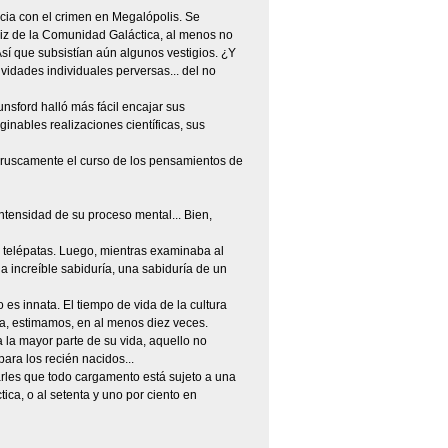
cia con el crimen en Megalópolis. Se
niz de la Comunidad Galáctica, al menos no
Así que subsistían aún algunos vestigios. ¿Y
vidades individuales perversas... del no
nsford halló más fácil encajar sus
ginables realizaciones científicas, sus
 bruscamente el curso de los pensamientos de
intensidad de su proceso mental... Bien,
 telépatas. Luego, mientras examinaba al
a increíble sabiduría, una sabiduría de un
 es innata. El tiempo de vida de la cultura
a, estimamos, en al menos diez veces.
 la mayor parte de su vida, aquello no
para los recién nacidos...
rles que todo cargamento está sujeto a una
ica, o al setenta y uno por ciento en