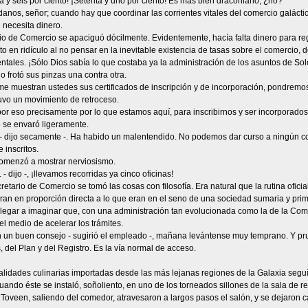
a y seis por ciento! ¡Setenta y uno por ciento! Es más bien draconiano, ¿no?
nos, señor; cuando hay que coordinar las corrientes vitales del comercio galáctic
e necesita dinero.
io de Comercio se apaciguó dócilmente. Evidentemente, hacía falta dinero para regi
o en ridículo al no pensar en la inevitable existencia de tasas sobre el comercio, d
ales. ¡Sólo Dios sabía lo que costaba ya la administración de los asuntos de Sol
 frotó sus pinzas una contra otra.
 me muestran ustedes sus certificados de inscripción y de incorporación, pondrem
uvo un movimiento de retroceso.
por eso precisamente por lo que estamos aquí, para inscribirnos y ser incorporado
 se envaró ligeramente.
 - dijo secamente -. Ha habido un malentendido. No podemos dar curso a ningún co
 inscritos.
omenzó a mostrar nerviosismo.
 - dijo -, ¡llevamos recorridas ya cinco oficinas!
retario de Comercio se tomó las cosas con filosofía. Era natural que la rutina ofici
an en proporción directa a lo que eran en el seno de una sociedad sumaria y prim
llegar a imaginar que, con una administración tan evolucionada como la de la Com
el medio de acelerar los trámites.
en un buen consejo - sugirió el empleado -, mañana levántense muy temprano. Y p
 del Plan y del Registro. Es la vía normal de acceso.
alidades culinarias importadas desde las más lejanas regiones de la Galaxia seg
ando éste se instaló, soñoliento, en uno de los torneados sillones de la sala de rel
 Toveen, saliendo del comedor, atravesaron a largos pasos el salón, y se dejaron