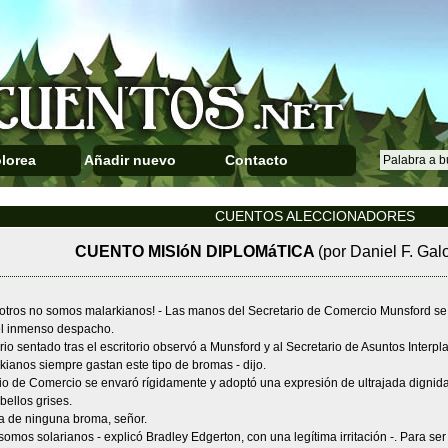
lorea
Añadir nuevo
Contacto
CUENTOS ALECCIONADORES
CUENTO MISIóN DIPLOMáTICA
(por Daniel F. Gal
sotros no somos malarkianos! - Las manos del Secretario de Comercio Munsford se
el inmenso despacho.
rio sentado tras el escritorio observó a Munsford y al Secretario de Asuntos Interpla
kianos siempre gastan este tipo de bromas - dijo.
rio de Comercio se envaró rígidamente y adoptó una expresión de ultrajada digni
ellos grises.
ta de ninguna broma, señor.
somos solarianos - explicó Bradley Edgerton, con una legítima irritación -. Para se