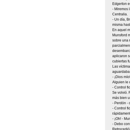
Edgerton e
- Miremos l
Centralia.
- Un día, B
misma hasti
En aquel m
Munsford mi
sobre una 
parcialment
desembarca
aplicaron s
cubiertas f
Las víctima
aguardaba
- ¡Dios mío
Alguien le 
- Control fi
Se volvió. 
más bien u
- Perdón - 
- Control f
rápidament
- ¡Oh! - M
- Debo cont
Retrocedió