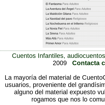
El Fantasma
Para Adultos
La Aventura del Ángel
Para Adultos
La Maldición Gitana
Para Adultos
La Navidad del pavo
Religiosos
La Nochebuena en el Infierno
Religiosos
La Novia Fiel
Para Adultos
La Sirena
Para Adultos
Más Allá
Para Adultos
Primer Amor
Para Adultos
Cuentos Infantiles, audiocuentos
2009
Contacta 
La mayoría del material de Cuento
usuarios, proveniente del grandísi
alguno del material expuesto vu
rogamos que nos lo com