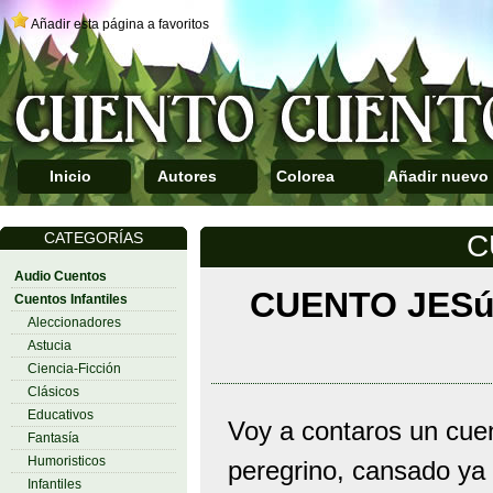
Añadir esta página a favoritos
Inicio
Autores
Colorea
Añadir nuevo
CATEGORÍAS
C
Audio Cuentos
CUENTO JESú
Cuentos Infantiles
Aleccionadores
Astucia
Ciencia-Ficción
Clásicos
Educativos
Voy a contaros un cuen
Fantasía
Humoristicos
peregrino, cansado ya 
Infantiles