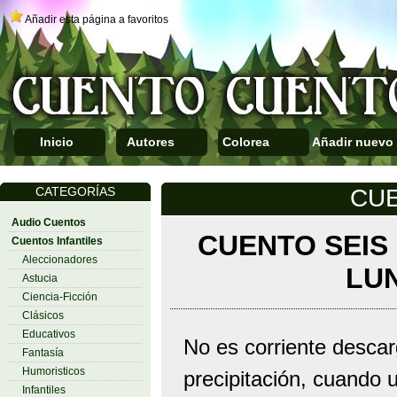
Añadir esta página a favoritos
Inicio
Autores
Colorea
Añadir nuevo
CATEGORÍAS
CUE
Audio Cuentos
CUENTO SEIS 
Cuentos Infantiles
Aleccionadores
LU
Astucia
Ciencia-Ficción
Clásicos
Educativos
No es corriente descarg
Fantasía
Humoristicos
precipitación, cuando u
Infantiles