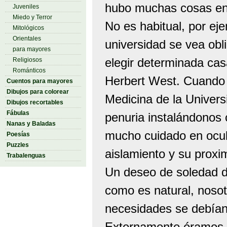
hubo muchas cosas en 
Juveniles
Miedo y Terror
No es habitual, por ej
Mitológicos
Orientales
universidad se vea obl
para mayores
elegir determinada cas
Religiosos
Románticos
Herbert West. Cuando o
Cuentos para mayores
Dibujos para colorear
Medicina de la Univers
Dibujos recortables
Fábulas
penuria instalándonos 
Nanas y Baladas
mucho cuidado en ocul
Poesías
Puzzles
aislamiento y su proxi
Trabalenguas
Un deseo de soledad de
como es natural, noso
necesidades se debían
Externamente éramos m