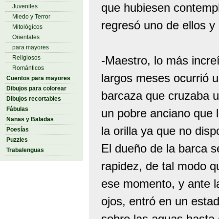
que hubiesen contempl
Juveniles
Miedo y Terror
regresó uno de ellos y 
Mitológicos
Orientales
para mayores
-Maestro, lo más incre
Religiosos
Románticos
largos meses ocurrió 
Cuentos para mayores
Dibujos para colorear
barcaza que cruzaba u
Dibujos recortables
Fábulas
un pobre anciano que le
Nanas y Baladas
la orilla ya que no dis
Poesías
Puzzles
El dueño de la barca 
Trabalenguas
rapidez, de tal modo q
ese momento, y ante la
ojos, entró en un est
sobre las aguas hasta