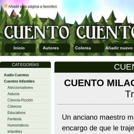
Añadir esta página a favoritos
Inicio
Autores
Colorea
Añadir nuevo
CATEGORÍAS
CUE
Audio Cuentos
CUENTO MILA
Cuentos Infantiles
Aleccionadores
Tr
Astucia
Ciencia-Ficción
Clásicos
Educativos
Un anciano maestro ma
Fantasía
Humoristicos
encargo de que le traj
Infantiles