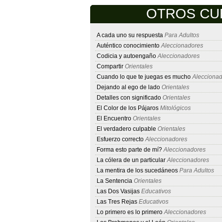
OTROS CUEN
A cada uno su respuesta
Para Adultos
Auténtico conocimiento
Aleccionadores
Codicia y autoengaño
Aleccionadores
Compartir
Orientales
Cuando lo que te juegas es mucho
Aleccionad
Dejando al ego de lado
Orientales
Detalles con significado
Orientales
El Color de los Pájaros
Mitológicos
El Encuentro
Orientales
El verdadero culpable
Orientales
Esfuerzo correcto
Aleccionadores
Forma esto parte de mí?
Aleccionadores
La cólera de un particular
Aleccionadores
La mentira de los sucedáneos
Para Adultos
La Sentencia
Orientales
Las Dos Vasijas
Educativos
Las Tres Rejas
Educativos
Lo primero es lo primero
Aleccionadores