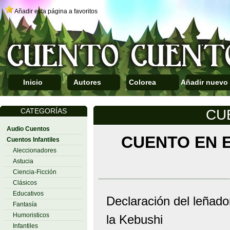
Añadir esta página a favoritos
Inicio
Autores
Colorea
Añadir nuevo
CATEGORÍAS
CU
Audio Cuentos
CUENTO EN 
Cuentos Infantiles
Aleccionadores
Astucia
Ciencia-Ficción
Clásicos
Educativos
Declaración del leñador
Fantasía
Humoristicos
la Kebushi
Infantiles