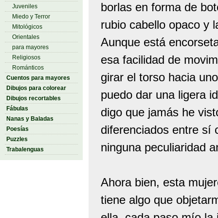
borlas en forma de botó
Juveniles
Miedo y Terror
rubio cabello opaco y 
Mitológicos
Orientales
Aunque está encorseta
para mayores
esa facilidad de movimi
Religiosos
Románticos
girar el torso hacia u
Cuentos para mayores
Dibujos para colorear
puedo dar una ligera i
Dibujos recortables
Fábulas
digo que jamás he vis
Nanas y Baladas
diferenciados entre sí
Poesías
Puzzles
ninguna peculiaridad 
Trabalenguas
Ahora bien, esta muje
tiene algo que objetar
ella, cada paso mío la i