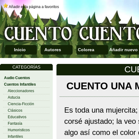
Añadir esta página a favoritos
Inicio
Autores
Colorea
Añadir nuevo
CATEGORÍAS
CU
Audio Cuentos
CUENTO UNA 
Cuentos Infantiles
Aleccionadores
Astucia
Ciencia-Ficción
Es toda una mujercita
Clásicos
Educativos
corsé ajustado; la veo
Fantasía
Humoristicos
algo así como el color
Infantiles