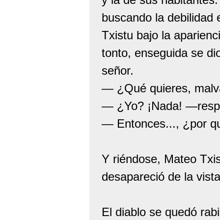
buscando la debilidad
Txistu bajo la aparienc
tonto, enseguida se di
señor.
— ¿Qué quieres, malv
— ¿Yo? ¡Nada! —respon
— Entonces..., ¿por q
Y riéndose, Mateo Txis
desapareció de la vist
El diablo se quedó rab