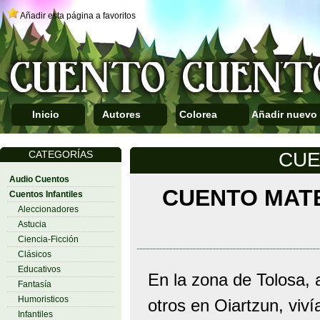
Añadir esta página a favoritos
Inicio
Autores
Colorea
Añadir nuevo
CATEGORÍAS
CUE
Audio Cuentos
CUENTO MATE
Cuentos Infantiles
Aleccionadores
Astucia
Ciencia-Ficción
Clásicos
Educativos
En la zona de Tolosa,
Fantasía
Humoristicos
otros en Oiartzun, viv
Infantiles