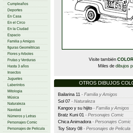
Cumpleaños
Deportes
En Casa
En el Circo
En la Ciudad
Espacio
Familia y Amigos
figuras Geométricas
Flores y Arboles
Visite también
COLOR
Frutas y Verduras
Miles de
dibujos p
Hasta 3 años
Insectos
Juguetes
OTROS DIBUJOS COLOR
Laberintos
Mitologia
Bailarina 11
- Familia y Amigos
Música
Sol 07
- Naturaleza
Naturaleza
Kangoo y su hijito
- Familia y Amigos
Navidad
Bratz Kuni 01
- Personajes Comic
Números y Letras
Chica Animadora
- Personajes Comic
Personajes Comic
Toy Story 08
- Personajes de Pelicula
Personajes de Pelicula