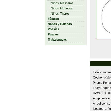
Niños: Máscaras
Niños: Muñecos
Niños: Títeres
Fábulas
Nanas y Baladas
Poesías
Puzzles
Trabalenguas
Feliz cumple
Coche
- Niños
Prisma Pent
Lady Regenc
HAWKER HU
Antiprisma e
Ángel con su
Icosaedro, fi