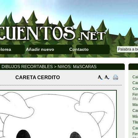
lorea
Añadir nuevo
Contacto
DIBUJOS RECORTABLES > NIñOS: MáSCARAS
CARETA CERDITO
Cai
Car
Co
Fim
Mu
Ma
Car
Más
Tít
Car
Fim