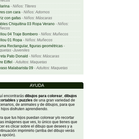
ñecos
larina
-
Niños: Títeres
res con cara
-
Niños: Adornos
iz con gafas
-
Niños: Máscaras
bles Chiquitina 03 Ropa Verano
-
Niños:
ñecos
llou 04 Traje Bombero
-
Niños: Muñecos
llou 01 Ropa
-
Niños: Muñecos
sma Rectangular, figuras geométricas
-
uetas -Juveniles
eta Pato Donald
-
Niños: Máscaras
re Eiffel
-
Adultos: Maquetas
aso Malabarista 09
-
Adultos: Maquetas
AYUDA
uí encontrarás
dibujos para colorear
,
dibujos
cortables
y
puzzles
de una gran variedad de
cenarios, de animales y de dibujos, para que
 hijos disfruten aprendiendo.
a que tus hijos puedan colorear y/o recortar
tas imágenes que ves, lo único que tienes que
er es clicar sobre el dibujo que desees y a
tinuación imprimirlo (arriba del dibujo verás
a opción).