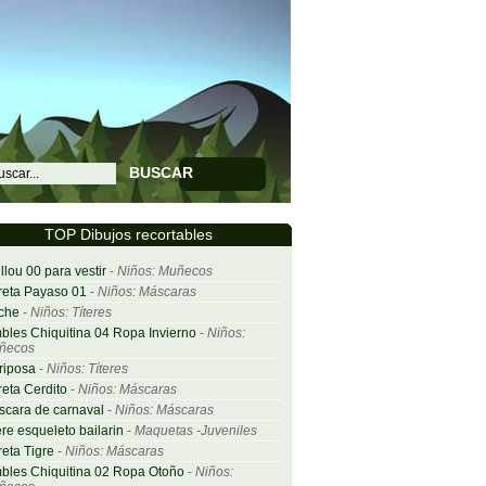
BUSCAR
TOP Dibujos recortables
llou 00 para vestir
-
Niños: Muñecos
eta Payaso 01
-
Niños: Máscaras
che
-
Niños: Títeres
bles Chiquitina 04 Ropa Invierno
-
Niños:
ñecos
riposa
-
Niños: Títeres
eta Cerdito
-
Niños: Máscaras
cara de carnaval
-
Niños: Máscaras
ere esqueleto bailarin
-
Maquetas -Juveniles
eta Tigre
-
Niños: Máscaras
bles Chiquitina 02 Ropa Otoño
-
Niños: