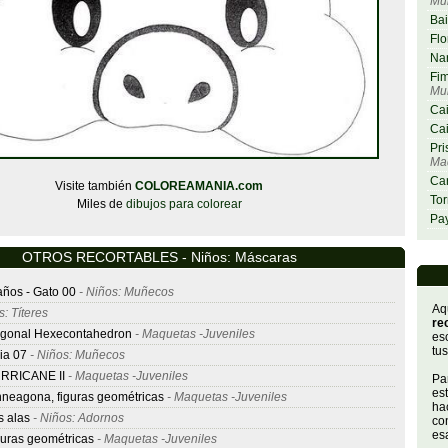
Mu
Bai
Flo
Nar
Fim
Mu
Cai
Cai
Pri
Maq
Car
Visite también
COLOREAMANIA.com
Tor
Miles de
dibujos para colorear
Pay
OTROS RECORTABLES - Niños: Máscaras
años - Gato 00
- Niños: Muñecos
Aq
: Títeres
re
agonal Hexecontahedron
- Maquetas -Juveniles
es
tus
ia 07
- Niños: Muñecos
RRICANE II
- Maquetas -Juveniles
Par
es
nneagona, figuras geométricas
- Maquetas -Juveniles
hac
s alas
- Niños: Adornos
con
es
guras geométricas
- Maquetas -Juveniles