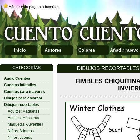
Añadir esta página a favoritos
Inicio
Autores
Colorea
Añadir nuevo
CATEGORÍAS
DIBUJOS RECORTABLES 
Audio Cuentos
FIMBLES CHIQUITINA
Cuentos Infantiles
INVIE
Cuentos para mayores
Dibujos para colorear
Dibujos recortables
Adultos: Maquetas
Adultos: Máscaras
Maquetas -Juveniles
Niños: Adornos
Niños: Juegos