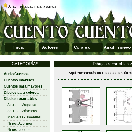
Añadir esta página a favoritos
Inicio
Autores
Colorea
Añadir nuevo
CATEGORÍAS
Dibujos recortables 
Aquí encontrarás un listado de los últi
Audio Cuentos
Cuentos Infantiles
Cuentos para mayores
Dibujos para colorear
Dibujos recortables
Adultos: Maquetas
Adultos: Máscaras
Maquetas -Juveniles
Niños: Adornos
Niños: Juegos