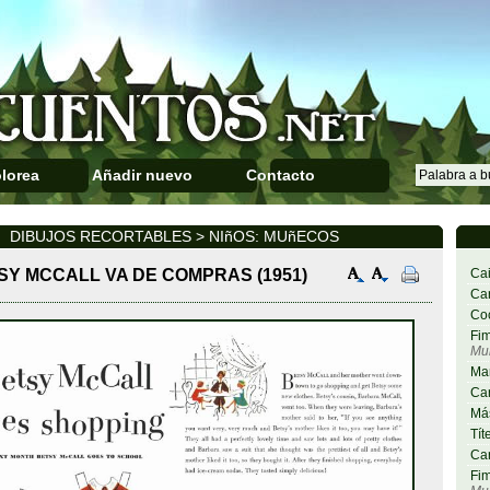
lorea
Añadir nuevo
Contacto
DIBUJOS RECORTABLES > NIñOS: MUñECOS
SY MCCALL VA DE COMPRAS (1951)
Cai
Car
Co
Fim
Mu
Ma
Car
Más
Tít
Car
Fim