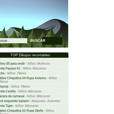
BUSCAR
TOP Dibujos recortables
llou 00 para vestir
-
Niños: Muñecos
eta Payaso 01
-
Niños: Máscaras
che
-
Niños: Títeres
bles Chiquitina 04 Ropa Invierno
-
Niños:
ñecos
riposa
-
Niños: Títeres
eta Cerdito
-
Niños: Máscaras
cara de carnaval
-
Niños: Máscaras
ere esqueleto bailarin
-
Maquetas -Juveniles
eta Tigre
-
Niños: Máscaras
bles Chiquitina 02 Ropa Otoño
-
Niños: