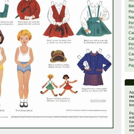
Mu
Bai
Flo
Nar
Fim
Mu
Cai
Cai
Pri
Maq
Car
Tor
Pay
Aq
re
es
tus
Par
es
hac
con
es