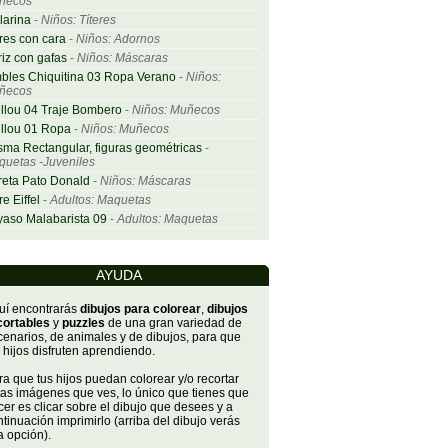
ñecos
larina
-
Niños: Títeres
res con cara
-
Niños: Adornos
iz con gafas
-
Niños: Máscaras
bles Chiquitina 03 Ropa Verano
-
Niños:
ñecos
llou 04 Traje Bombero
-
Niños: Muñecos
llou 01 Ropa
-
Niños: Muñecos
sma Rectangular, figuras geométricas
-
uetas -Juveniles
eta Pato Donald
-
Niños: Máscaras
re Eiffel
-
Adultos: Maquetas
aso Malabarista 09
-
Adultos: Maquetas
AYUDA
uí encontrarás
dibujos para colorear
,
dibujos
cortables
y
puzzles
de una gran variedad de
cenarios, de animales y de dibujos, para que
 hijos disfruten aprendiendo.
a que tus hijos puedan colorear y/o recortar
tas imágenes que ves, lo único que tienes que
er es clicar sobre el dibujo que desees y a
tinuación imprimirlo (arriba del dibujo verás
a opción).