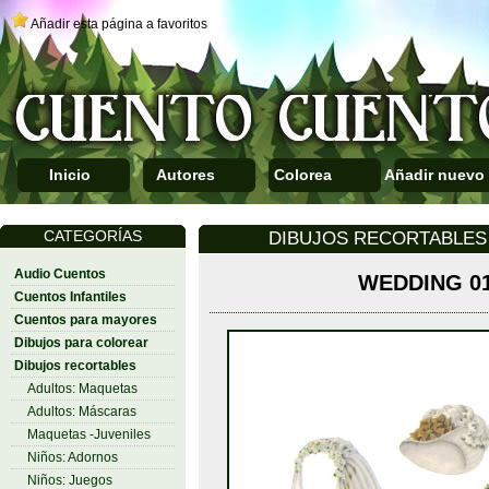
Añadir esta página a favoritos
Inicio
Autores
Colorea
Añadir nuevo
CATEGORÍAS
DIBUJOS RECORTABLES 
Audio Cuentos
WEDDING 0
Cuentos Infantiles
Cuentos para mayores
Dibujos para colorear
Dibujos recortables
Adultos: Maquetas
Adultos: Máscaras
Maquetas -Juveniles
Niños: Adornos
Niños: Juegos