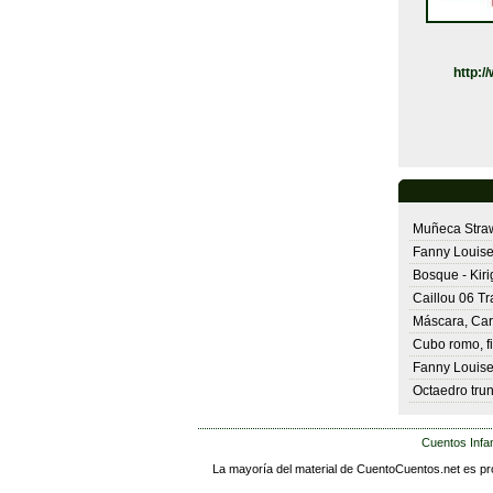
http:/
Muñeca Stra
Fanny Louise
Bosque - Kir
Caillou 06 Tr
Máscara, Car
Cubo romo, f
Fanny Louise
Octaedro trun
Cuentos Infan
La mayoría del material de CuentoCuentos.net es pro