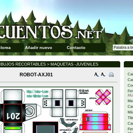
lorea
Añadir nuevo
Contacto
IBUJOS RECORTABLES > MAQUETAS -JUVENILES
ROBOT-AXJ01
Cai
Car
Co
Fim
Mu
Ma
Car
Más
Tít
Car
Fim