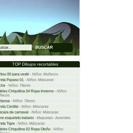
BUSCAR
TOP Dibujos recortables
llou 00 para vestir
-
Niños: Muñecos
eta Payaso 01
-
Niños: Máscaras
che
-
Niños: Títeres
bles Chiquitina 04 Ropa Invierno
-
Niños:
ñecos
riposa
-
Niños: Títeres
eta Cerdito
-
Niños: Máscaras
cara de carnaval
-
Niños: Máscaras
ere esqueleto bailarin
-
Maquetas -Juveniles
eta Tigre
-
Niños: Máscaras
bles Chiquitina 02 Ropa Otoño
-
Niños: