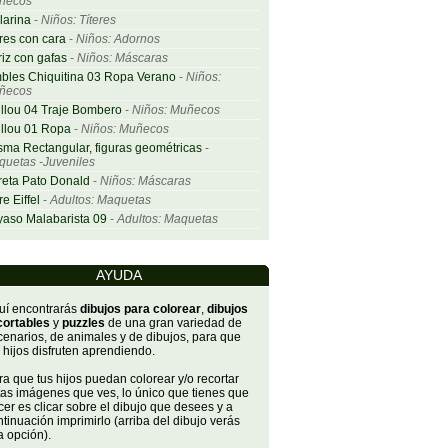
ñecos
larina
-
Niños: Títeres
res con cara
-
Niños: Adornos
iz con gafas
-
Niños: Máscaras
bles Chiquitina 03 Ropa Verano
-
Niños:
ñecos
llou 04 Traje Bombero
-
Niños: Muñecos
llou 01 Ropa
-
Niños: Muñecos
sma Rectangular, figuras geométricas
-
uetas -Juveniles
eta Pato Donald
-
Niños: Máscaras
re Eiffel
-
Adultos: Maquetas
aso Malabarista 09
-
Adultos: Maquetas
AYUDA
uí encontrarás
dibujos para colorear
,
dibujos
cortables
y
puzzles
de una gran variedad de
cenarios, de animales y de dibujos, para que
 hijos disfruten aprendiendo.
a que tus hijos puedan colorear y/o recortar
tas imágenes que ves, lo único que tienes que
er es clicar sobre el dibujo que desees y a
tinuación imprimirlo (arriba del dibujo verás
a opción).