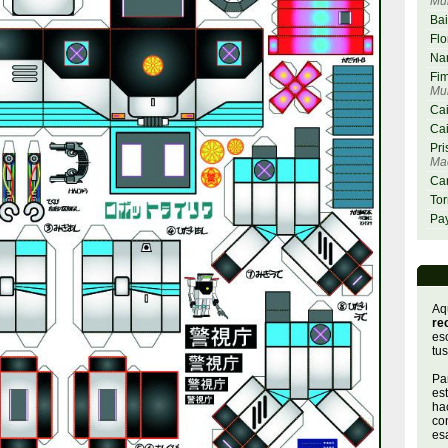
Mu
Bai
Flo
Nar
Fim
Mu
Cai
Cai
Pri
Maq
Car
Tor
Pay
Aq
re
es
tus
Par
es
hac
con
es