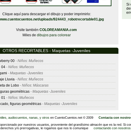
Si
de
env
Clique aquí para descargar el dibujo y poder imprimirlo:
/www.cuentocuentos.net/uploads/924443_robotrecortable01.jpg
Visite también
COLOREAMANIA.com
Miles de
dibujos para colorear
OTROS RECORTABLES - Maquetas -Juveniles
wberry 00
- Niños: Muñecos
 04
- Niños: Muñecos
igami
- Maquetas -Juveniles
aje Lluvia
- Niños: Muñecos
eta de Lobo
- Niños: Máscaras
iguras geométricas
- Maquetas -Juveniles
 01
- Niños: Muñecos
cado, figuras geométricas
- Maquetas -Juveniles
tiles, audiocuentos, nanas, y otros
en CuentoCuentos.net © 2009
Contacta con nostro
porcionado por nuestros usuarios, proveniente del grandísimo almacén que es la red. Si co
derechos y/o prerrogativas, le rogamos que nos lo comunique
contactando con nosotros