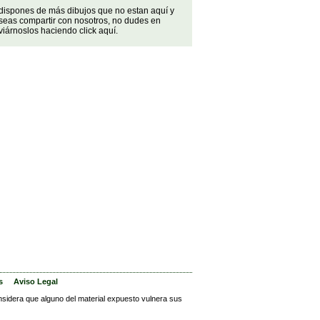
 dispones de más dibujos que no estan aquí y
seas compartir con nosotros, no dudes en
iárnoslos haciendo click aquí.
s
Aviso Legal
nsidera que alguno del material expuesto vulnera sus