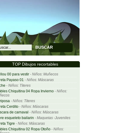
BUSCAR
TOP Dibujos recortables
llou 00 para vestir
-
Niños: Muñecos
eta Payaso 01
-
Niños: Máscaras
che
-
Niños: Títeres
bles Chiquitina 04 Ropa Invierno
-
Niños:
ñecos
riposa
-
Niños: Títeres
eta Cerdito
-
Niños: Máscaras
cara de carnaval
-
Niños: Máscaras
ere esqueleto bailarin
-
Maquetas -Juveniles
eta Tigre
-
Niños: Máscaras
bles Chiquitina 02 Ropa Otoño
-
Niños: