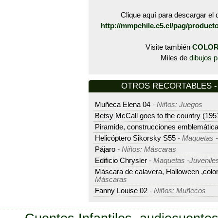
Clique aquí para descargar el d
http://mmpchile.c5.cl/pag/produc
Visite también
COLOR
Miles de
dibujos p
OTROS RECORTABLES - M
Muñeca Elena 04
- Niños: Juegos
Betsy McCall goes to the country (195
Piramide, construcciones emblemátic
Helicóptero Sikorsky S55
- Maquetas -
Pájaro
- Niños: Máscaras
Edificio Chrysler
- Maquetas -Juvenile
Máscara de calavera, Halloween ,color
Máscaras
Fanny Louise 02
- Niños: Muñecos