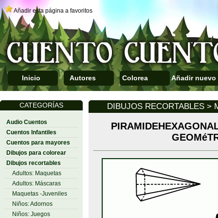
Añadir esta página a favoritos
Inicio
Autores
Colorea
Añadir nuevo
CATEGORÍAS
DIBUJOS RECORTABLES > 
Audio Cuentos
PIRAMIDEHEXAGONAL
Cuentos Infantiles
GEOMéTR
Cuentos para mayores
Dibujos para colorear
Dibujos recortables
Adultos: Maquetas
Adultos: Máscaras
Maquetas -Juveniles
Niños: Adornos
Niños: Juegos