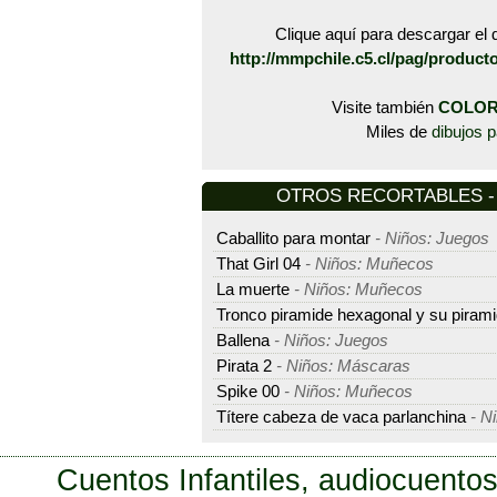
Clique aquí para descargar el d
http://mmpchile.c5.cl/pag/product
Visite también
COLOR
Miles de
dibujos p
OTROS RECORTABLES - M
Caballito para montar
- Niños: Juegos
That Girl 04
- Niños: Muñecos
La muerte
- Niños: Muñecos
Tronco piramide hexagonal y su piram
Ballena
- Niños: Juegos
Pirata 2
- Niños: Máscaras
Spike 00
- Niños: Muñecos
Títere cabeza de vaca parlanchina
- N
Cuentos Infantiles, audiocuentos