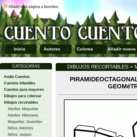
Añadir esta página a favoritos
Inicio
Autores
Colorea
Añadir nuevo
CATEGORÍAS
DIBUJOS RECORTABLES > 
Audio Cuentos
PIRAMIDEOCTAGONAL
Cuentos Infantiles
GEOMéTR
Cuentos para mayores
Dibujos para colorear
Dibujos recortables
Adultos: Maquetas
Adultos: Máscaras
Maquetas -Juveniles
Niños: Adornos
Niños: Juegos