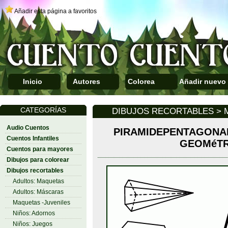
Añadir esta página a favoritos
Inicio
Autores
Colorea
Añadir nuevo
CATEGORÍAS
DIBUJOS RECORTABLES > 
Audio Cuentos
PIRAMIDEPENTAGONAL
Cuentos Infantiles
GEOMéTR
Cuentos para mayores
Dibujos para colorear
Dibujos recortables
Adultos: Maquetas
Adultos: Máscaras
Maquetas -Juveniles
Niños: Adornos
Niños: Juegos