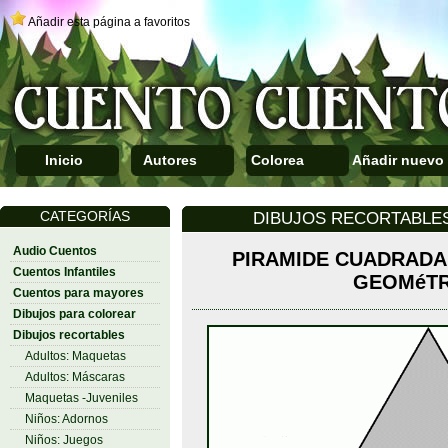
Añadir esta página a favoritos
Inicio
Autores
Colorea
Añadir nuevo
CATEGORÍAS
DIBUJOS RECORTABLES
Audio Cuentos
PIRAMIDE CUADRADA
Cuentos Infantiles
GEOMéTR
Cuentos para mayores
Dibujos para colorear
Dibujos recortables
Adultos: Maquetas
Adultos: Máscaras
Maquetas -Juveniles
Niños: Adornos
Niños: Juegos