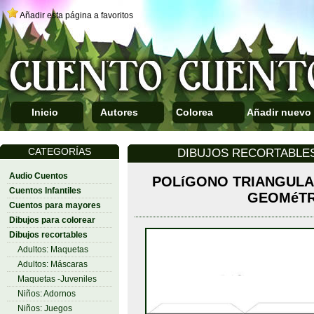
Añadir esta página a favoritos
Inicio
Autores
Colorea
Añadir nuevo
CATEGORÍAS
DIBUJOS RECORTABLES
Audio Cuentos
POLíGONO TRIANGULA
Cuentos Infantiles
GEOMéTR
Cuentos para mayores
Dibujos para colorear
Dibujos recortables
Adultos: Maquetas
Adultos: Máscaras
Maquetas -Juveniles
Niños: Adornos
Niños: Juegos