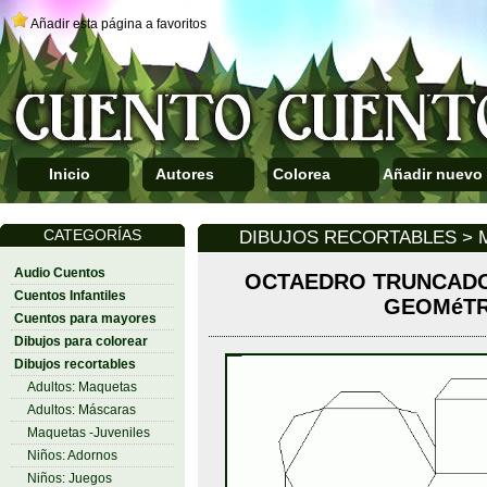
Añadir esta página a favoritos
Inicio
Autores
Colorea
Añadir nuevo
CATEGORÍAS
DIBUJOS RECORTABLES > 
Audio Cuentos
OCTAEDRO TRUNCADO
Cuentos Infantiles
GEOMéTR
Cuentos para mayores
Dibujos para colorear
Dibujos recortables
Adultos: Maquetas
Adultos: Máscaras
Maquetas -Juveniles
Niños: Adornos
Niños: Juegos