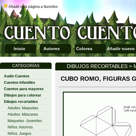
Añadir esta página a favoritos
Inicio
Autores
Colorea
Añadir nuevo
CATEGORÍAS
DIBUJOS RECORTABLES > 
Audio Cuentos
CUBO ROMO, FIGURAS 
Cuentos Infantiles
Cuentos para mayores
Dibujos para colorear
Dibujos recortables
Adultos: Maquetas
Adultos: Máscaras
Maquetas -Juveniles
Niños: Adornos
Niños: Juegos