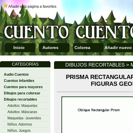
Añadir esta página a favoritos
Inicio
Autores
Colorea
Añadir nuevo
CATEGORÍAS
DIBUJOS RECORTABLES > 
Audio Cuentos
PRISMA RECTANGULAR
Cuentos Infantiles
FIGURAS GEO
Cuentos para mayores
Dibujos para colorear
Dibujos recortables
Adultos: Maquetas
Adultos: Máscaras
Maquetas -Juveniles
Niños: Adornos
Niños: Juegos