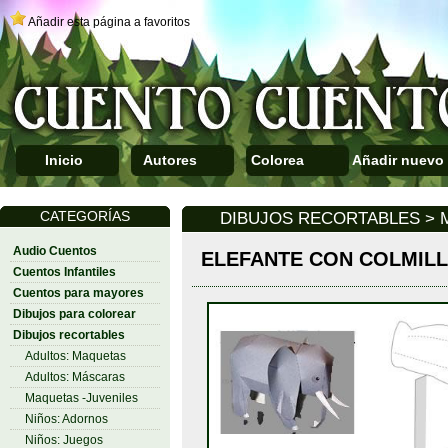
Añadir esta página a favoritos
Inicio
Autores
Colorea
Añadir nuevo
CATEGORÍAS
DIBUJOS RECORTABLES > 
Audio Cuentos
ELEFANTE CON COLMIL
Cuentos Infantiles
Cuentos para mayores
Dibujos para colorear
Dibujos recortables
Adultos: Maquetas
Adultos: Máscaras
Maquetas -Juveniles
Niños: Adornos
Niños: Juegos