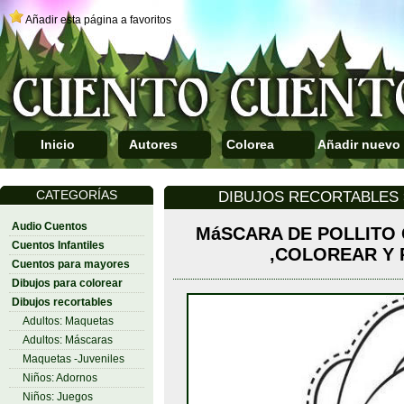
Añadir esta página a favoritos
Inicio
Autores
Colorea
Añadir nuevo
CATEGORÍAS
DIBUJOS RECORTABLES 
Audio Cuentos
MáSCARA DE POLLITO
Cuentos Infantiles
,COLOREAR Y
Cuentos para mayores
Dibujos para colorear
Dibujos recortables
Adultos: Maquetas
Adultos: Máscaras
Maquetas -Juveniles
Niños: Adornos
Niños: Juegos