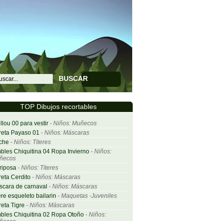
BUSCAR
TOP Dibujos recortables
llou 00 para vestir
-
Niños: Muñecos
eta Payaso 01
-
Niños: Máscaras
che
-
Niños: Títeres
bles Chiquitina 04 Ropa Invierno
-
Niños:
ñecos
riposa
-
Niños: Títeres
eta Cerdito
-
Niños: Máscaras
cara de carnaval
-
Niños: Máscaras
ere esqueleto bailarin
-
Maquetas -Juveniles
eta Tigre
-
Niños: Máscaras
bles Chiquitina 02 Ropa Otoño
-
Niños: