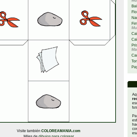
Mu
Bai
Flo
Nar
Fim
Mu
Cai
Cai
Pri
Maq
Car
Tor
Pay
Aq
re
es
tus
Par
es
hac
con
Visite también
COLOREAMANIA.com
es
Miles de
dibujos para colorear