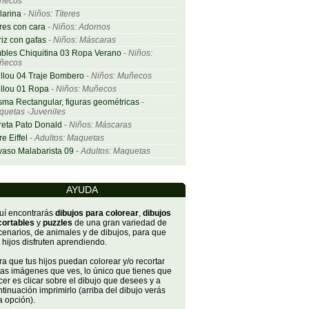
ñecos
larina
-
Niños: Títeres
res con cara
-
Niños: Adornos
iz con gafas
-
Niños: Máscaras
bles Chiquitina 03 Ropa Verano
-
Niños:
ñecos
llou 04 Traje Bombero
-
Niños: Muñecos
llou 01 Ropa
-
Niños: Muñecos
sma Rectangular, figuras geométricas
-
uetas -Juveniles
eta Pato Donald
-
Niños: Máscaras
re Eiffel
-
Adultos: Maquetas
aso Malabarista 09
-
Adultos: Maquetas
AYUDA
uí encontrarás
dibujos para colorear
,
dibujos
cortables
y
puzzles
de una gran variedad de
cenarios, de animales y de dibujos, para que
 hijos disfruten aprendiendo.
a que tus hijos puedan colorear y/o recortar
tas imágenes que ves, lo único que tienes que
er es clicar sobre el dibujo que desees y a
tinuación imprimirlo (arriba del dibujo verás
a opción).