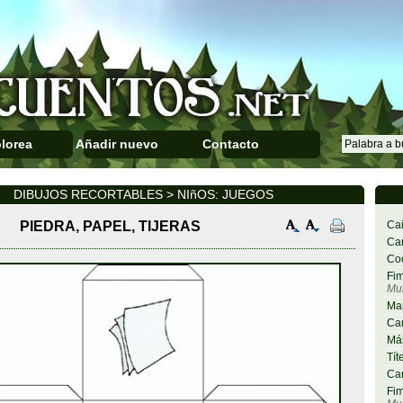
lorea
Añadir nuevo
Contacto
DIBUJOS RECORTABLES > NIñOS: JUEGOS
PIEDRA, PAPEL, TIJERAS
Cai
Car
Co
Fim
Mu
Ma
Car
Más
Tít
Car
Fim