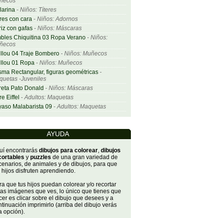
ñecos
larina
-
Niños: Títeres
res con cara
-
Niños: Adornos
iz con gafas
-
Niños: Máscaras
bles Chiquitina 03 Ropa Verano
-
Niños:
ñecos
llou 04 Traje Bombero
-
Niños: Muñecos
llou 01 Ropa
-
Niños: Muñecos
sma Rectangular, figuras geométricas
-
uetas -Juveniles
eta Pato Donald
-
Niños: Máscaras
re Eiffel
-
Adultos: Maquetas
aso Malabarista 09
-
Adultos: Maquetas
AYUDA
uí encontrarás
dibujos para colorear
,
dibujos
cortables
y
puzzles
de una gran variedad de
cenarios, de animales y de dibujos, para que
 hijos disfruten aprendiendo.
a que tus hijos puedan colorear y/o recortar
tas imágenes que ves, lo único que tienes que
er es clicar sobre el dibujo que desees y a
tinuación imprimirlo (arriba del dibujo verás
a opción).