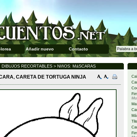
lorea
Añadir nuevo
Contacto
DIBUJOS RECORTABLES > NIñOS: MáSCARAS
CARA, CARETA DE TORTUGA NINJA
Cai
Car
Co
Fim
Mu
Ma
Car
Más
Tít
Car
Fim