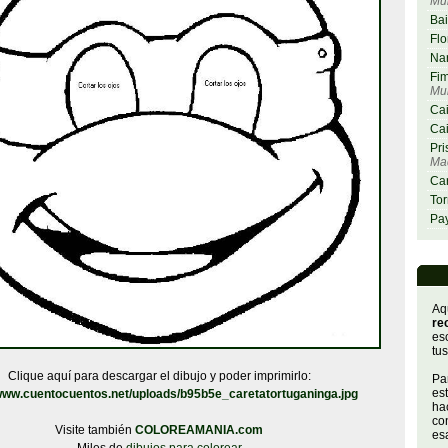
Mu
Bai
Flo
Nar
Fim
Mu
Cai
Cai
Pri
Maq
Car
Tor
Pay
Aq
re
es
tus
Clique aquí para descargar el dibujo y poder imprimirlo:
Par
es
/www.cuentocuentos.net/uploads/b95b5e_caretatortuganinga.jpg
hac
con
Visite también
COLOREAMANIA.com
es
Miles de
dibujos para colorear