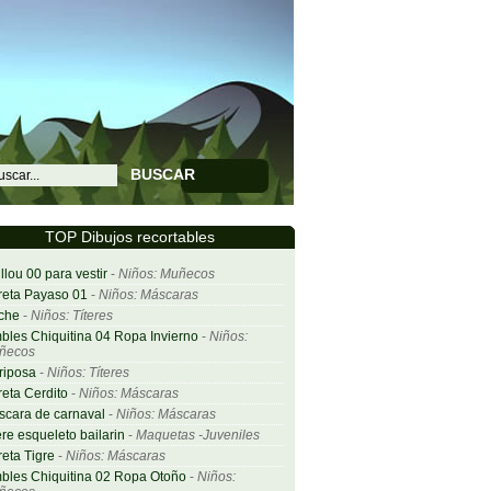
BUSCAR
TOP Dibujos recortables
llou 00 para vestir
-
Niños: Muñecos
eta Payaso 01
-
Niños: Máscaras
che
-
Niños: Títeres
bles Chiquitina 04 Ropa Invierno
-
Niños:
ñecos
riposa
-
Niños: Títeres
eta Cerdito
-
Niños: Máscaras
cara de carnaval
-
Niños: Máscaras
ere esqueleto bailarin
-
Maquetas -Juveniles
eta Tigre
-
Niños: Máscaras
bles Chiquitina 02 Ropa Otoño
-
Niños: