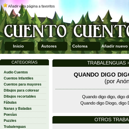
Añadir esta página a favoritos
Inicio
Autores
Colorea
Añadir nuevo
CATEGORÍAS
TRABALENGUAS >
Audio Cuentos
QUANDO DIGO DIG
Cuentos Infantiles
(por Anó
Cuentos para mayores
Dibujos para colorear
Dibujos recortables
Quando digo digo, digo d
Fábulas
Quando digo Diogo, digo D
Nanas y Baladas
Poesías
OTROS TRAB
Puzzles
Trabalenguas