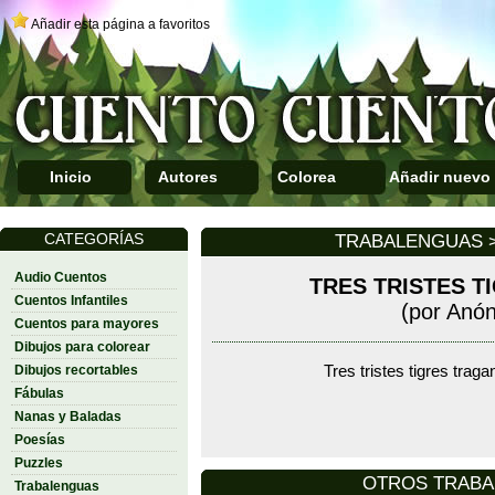
Añadir esta página a favoritos
Inicio
Autores
Colorea
Añadir nuevo
CATEGORÍAS
TRABALENGUAS >
Audio Cuentos
TRES TRISTES T
Cuentos Infantiles
(por Anó
Cuentos para mayores
Dibujos para colorear
Dibujos recortables
Tres tristes tigres tragan
Fábulas
Nanas y Baladas
Poesías
Puzzles
OTROS TRAB
Trabalenguas