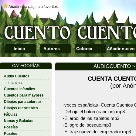
Añadir esta página a favoritos
Inicio
Autores
Colorea
Añadir nuevo
CATEGORÍAS
AUDIOCUENTO > 
Audio Cuentos
CUENTA CUENTO
Infantiles
(por Anó
Cuentos Infantiles
Cuentos para mayores
Dibujos para colorear
-voces españolas -Cuenta Cuentos 0
Dibujos recortables
-Debajo el boton (cancion).mp3
Fábulas
-El arbol de los zapatos.mp3
Nanas y Baladas
-El ogro del bosque.mp3
Poesías
-El traje nuevo del emperador.mp3
Puzzles