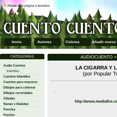
Añadir esta página a favoritos
Inicio
Autores
Colorea
Añadir nuevo
CATEGORÍAS
AUDIOCUENTO > 
Audio Cuentos
LA CIGARRA Y 
Infantiles
(por Popular T
Cuentos Infantiles
Cuentos para mayores
Dibujos para colorear
.
Dibujos recortables
Fábulas
http://www.mediafire.
Nanas y Baladas
Poesías
Puzzles